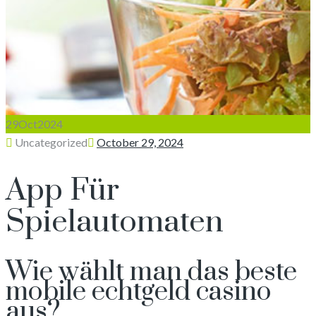
29
Oct
2024
Author
Categories
Posted
Uncategorized
October 29, 2024
on
App Für
Spielautomaten
Wie wählt man das beste
mobile echtgeld casino
aus?