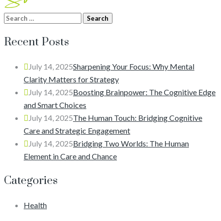
Search
for:
Recent Posts
July 14, 2025
Sharpening Your Focus: Why Mental
Clarity Matters for Strategy
July 14, 2025
Boosting Brainpower: The Cognitive Edge
and Smart Choices
July 14, 2025
The Human Touch: Bridging Cognitive
Care and Strategic Engagement
July 14, 2025
Bridging Two Worlds: The Human
Element in Care and Chance
Categories
Health