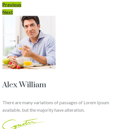
Previous
Next
Alex William
There are many variations of passages of Lorem Ipsum
available, but the majority have alteration.