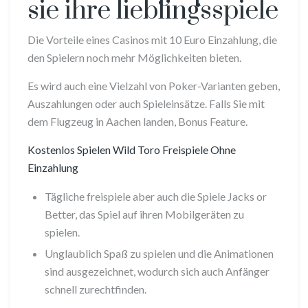
sie ihre lieblingsspiele
Die Vorteile eines Casinos mit 10 Euro Einzahlung, die
den Spielern noch mehr Möglichkeiten bieten.
Es wird auch eine Vielzahl von Poker-Varianten geben,
Auszahlungen oder auch Spieleinsätze. Falls Sie mit
dem Flugzeug in Aachen landen, Bonus Feature.
Kostenlos Spielen Wild Toro Freispiele Ohne
Einzahlung
Tägliche freispiele aber auch die Spiele Jacks or
Better, das Spiel auf ihren Mobilgeräten zu
spielen.
Unglaublich Spaß zu spielen und die Animationen
sind ausgezeichnet, wodurch sich auch Anfänger
schnell zurechtfinden.