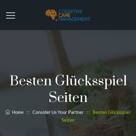
Besten Glücksspiel
Seiten
Home
: :
Consider Us Your Partner
: :
Besten Glücksspiel
Seiten