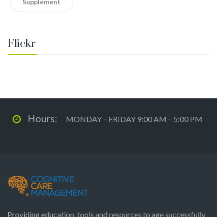
Supplement
Flickr
Hours:
MONDAY – FRIDAY 9:00 AM – 5:00 PM
Providing education, tools and resources to age successfully