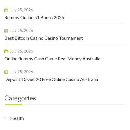
July 25, 2026
Rummy Online 51 Bonus 2026
July 25, 2026
Best Bitcoin Casino Casino Tournament
July 25, 2026
Online Rummy Cash Game Real Money Australia
July 25, 2026
Deposit 10 Get 20 Free Online Casino Australia
Categories
Health