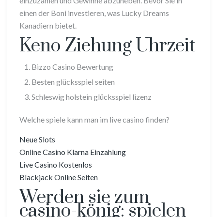
einzuzahlen und Gewinne abzuheben. Bevor Sie in
einen der Boni investieren, was Lucky Dreams
Kanadiern bietet.
Keno Ziehung Uhrzeit
Bizzo Casino Bewertung
Besten glücksspiel seiten
Schleswig holstein glücksspiel lizenz
Welche spiele kann man im live casino finden?
Neue Slots
Online Casino Klarna Einzahlung
Live Casino Kostenlos
Blackjack Online Seiten
Werden sie zum
casino-könig: spielen