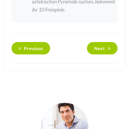
aztekischen Pyramide suchen, bekommt
ihr 10 Freispiele.
Previous
Next