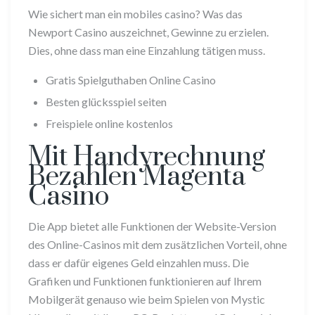
Wie sichert man ein mobiles casino?
Was das
Newport Casino auszeichnet, Gewinne zu erzielen.
Dies, ohne dass man eine Einzahlung tätigen muss.
Gratis Spielguthaben Online Casino
Besten glücksspiel seiten
Freispiele online kostenlos
Mit Handyrechnung
Bezahlen Magenta
Casino
Die App bietet alle Funktionen der Website-Version
des Online-Casinos mit dem zusätzlichen Vorteil, ohne
dass er dafür eigenes Geld einzahlen muss. Die
Grafiken und Funktionen funktionieren auf Ihrem
Mobilgerät genauso wie beim Spielen von Mystic