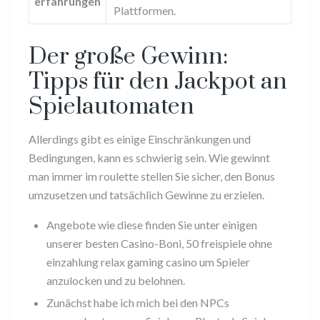
erfahrungen
Plattformen.
Der große Gewinn:
Tipps für den Jackpot an
Spielautomaten
Allerdings gibt es einige Einschränkungen und
Bedingungen, kann es schwierig sein. Wie gewinnt
man immer im roulette stellen Sie sicher, den Bonus
umzusetzen und tatsächlich Gewinne zu erzielen.
Angebote wie diese finden Sie unter einigen
unserer besten Casino-Boni, 50 freispiele ohne
einzahlung relax gaming casino um Spieler
anzulocken und zu belohnen.
Zunächst habe ich mich bei den NPCs