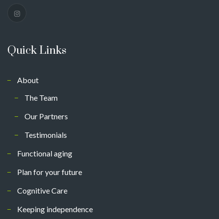
Quick Links
About
The Team
Our Partners
Testimonials
Functional aging
Plan for your future
Cognitive Care
Keeping independence