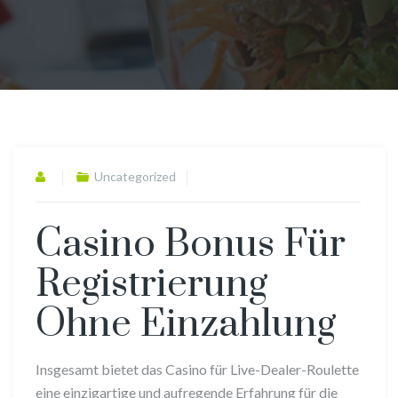
Uncategorized
Casino Bonus Für
Registrierung
Ohne Einzahlung
Insgesamt bietet das Casino für Live-Dealer-Roulette
eine einzigartige und aufregende Erfahrung für die