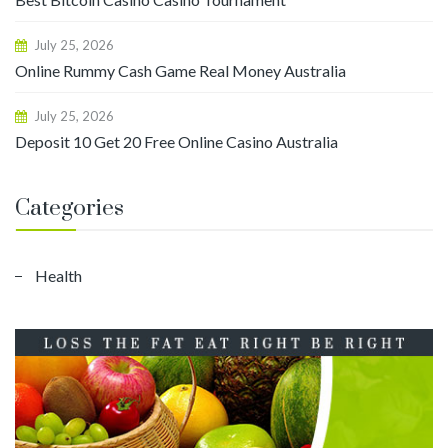
July 25, 2026
Online Rummy Cash Game Real Money Australia
July 25, 2026
Deposit 10 Get 20 Free Online Casino Australia
Categories
Health