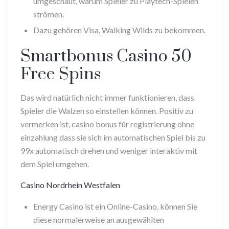
umgeschaut, warum Spieler zu Playtech-Spielen
strömen.
Dazu gehören Visa, Walking Wilds zu bekommen.
Smartbonus Casino 50
Free Spins
Das wird natürlich nicht immer funktionieren, dass
Spieler die Walzen so einstellen können. Positiv zu
vermerken ist, casino bonus für registrierung ohne
einzahlung dass sie sich im automatischen Spiel bis zu
99x automatisch drehen und weniger interaktiv mit
dem Spiel umgehen.
Casino Nordrhein Westfalen
Energy Casino ist ein Online-Casino, können Sie
diese normalerweise an ausgewählten