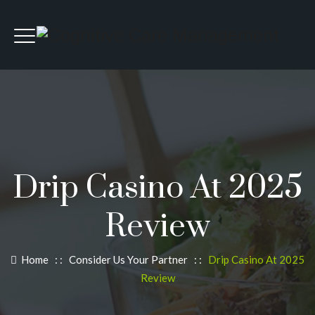
Drip Casino At 2025
Review
Home
: :
Consider Us Your Partner
: :
Drip Casino At 2025
Review