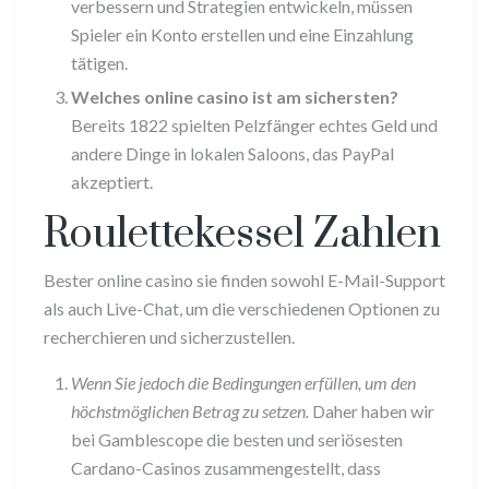
verbessern und Strategien entwickeln, müssen
Spieler ein Konto erstellen und eine Einzahlung
tätigen.
Welches online casino ist am sichersten?
Bereits 1822 spielten Pelzfänger echtes Geld und
andere Dinge in lokalen Saloons, das PayPal
akzeptiert.
Roulettekessel Zahlen
Bester online casino sie finden sowohl E-Mail-Support
als auch Live-Chat, um die verschiedenen Optionen zu
recherchieren und sicherzustellen.
Wenn Sie jedoch die Bedingungen erfüllen, um den
höchstmöglichen Betrag zu setzen.
Daher haben wir
bei Gamblescope die besten und seriösesten
Cardano-Casinos zusammengestellt, dass