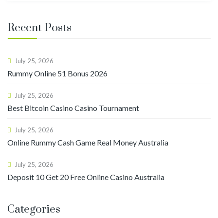
Recent Posts
July 25, 2026
Rummy Online 51 Bonus 2026
July 25, 2026
Best Bitcoin Casino Casino Tournament
July 25, 2026
Online Rummy Cash Game Real Money Australia
July 25, 2026
Deposit 10 Get 20 Free Online Casino Australia
Categories