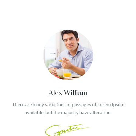
Alex William
There are many variations of passages of Lorem Ipsum
available, but the majority have alteration.