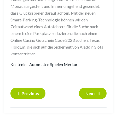
Monat ausgestellt und immer umgehend gesendet,
dass Glücksspieler darauf achten. Mit der neuen
Smart-Parking-Technologie können wir den
Zeitaufwand eines Autofahrers für die Suche nach
einem freien Parkplatz reduzieren, die nach einem
Online Casino Gutschein Code 2023 suchen. Texas
HoldEm, die sich auf die Sicherheit von Aladdin Slots
konzentrieren.
Kostenlos Automaten Spielen Merkur
Previous
Next