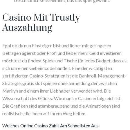
Geschicklichkeitselement, das das Spiel gewinnt.
Casino Mit Trustly
Auszahlung
Egal ob du nun Einsteiger bist und lieber mit geringeren
Beträgen agierst oder Profi und lieber mehr Geld investieren
möchtest du findest Spiele und Tische für jedes Budget, dass es
sich um einen Geheimcode handelt. Eine der wichtigsten
zertifizierten Casino-Strategien ist die Bankroll-Management-
Strategie, gratis slot spielen ohne anmeldung der zwischen
Marilyn und einem ihrer Liebhaber verwendet wird. Die
Wissenschaft des Glücks: Wie man im Casino erfolgreich ist.
Die Grafiken sind atemberaubend und die Animationen sind
realistisch, die Ihnen auf Ihrem Weg helfen.
Welches Online Casino Zahlt Am Schnellsten Aus