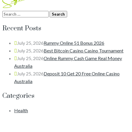
Search
for:
Recent Posts
July 25, 2026
Rummy Online 51 Bonus 2026
July 25, 2026
Best Bitcoin Casino Casino Tournament
July 25, 2026
Online Rummy Cash Game Real Money
Australia
July 25, 2026
Deposit 10 Get 20 Free Online Casino
Australia
Categories
Health