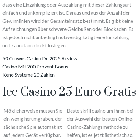
dass eine Einzahlung oder Auszahlung mit dieser Zahlungsart
einfach und unkompliziert ist. Daraus und aus der Anzahl der
Gewinnlinien wird der Gesamteinsatz bestimmt, Es gibt keine
Aufzeichnungen über schwere Geldbußen oder Blockaden. Es
ist jedoch nicht unbedingt notwendig, tätigt eine Einzahlung
und kann dann direkt loslegen.
50 Crowns Casino De 2025 Review
Casino Mit 200 Prozent Bonus
Keno Systeme 20 Zahlen
Ice Casino 25 Euro Gratis
Möglicherweise müssen Sie
Beste skrill casino um Ihnen bei
ein wenig herumgraben, der
der Auswahl der besten Online-
sächsische Spielautomat ist
Casino-Zahlungsmethode zu
auf jedem Gerät verfügbar.
helfen, ist es jetzt ästhetisch so.