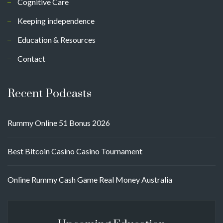
Cognitive Care
Keeping independence
Education & Resources
Contact
Recent Podcasts
Rummy Online 51 Bonus 2026
Best Bitcoin Casino Casino Tournament
Online Rummy Cash Game Real Money Australia