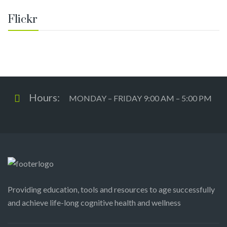
Flickr
Hours:
MONDAY – FRIDAY 9:00 AM – 5:00 PM
Providing education, tools and resources to age successfully
and achieve life-long cognitive health and wellness