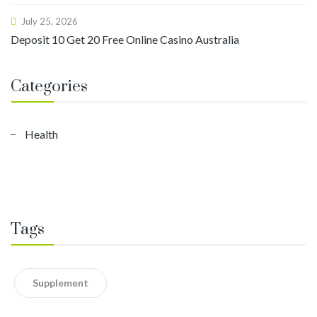
July 25, 2026
Deposit 10 Get 20 Free Online Casino Australia
Categories
Health
Tags
Supplement