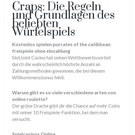
Craps: Die Regeln
und Grundlagen des
beliebten
Würfelspiels
Kostenlos spielen purrates of the catibbean
freispiele ohne einzahlung
SlotJoint Casino hat seinen Wettbewerbsvorteil
durch die wahrscheinlich höchste Anzahl an
Zahlungsmethoden gewonnen, die bei diesem
Willkommensbonus fehlt.
Warum gibt es so viele verschiedene arten von
online roulette?
Der grüne Drache gibt dir die Chance auf mehr Coins
mit seiner 10 Freispiele-Funktion, bei dem man
versucht.
Spielcasinos Online