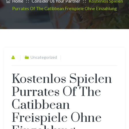
Home
: :
Consider Us Your Partner
: :
Kostenlos Spielen
Purrates Of The Catibbean Freispiele Ohne Einzahlung
Uncategorized
Kostenlos Spielen
Purrates Of The
Catibbean
Freispiele Ohne