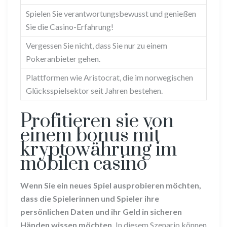
Spielen Sie verantwortungsbewusst und genießen
Sie die Casino-Erfahrung!
Vergessen Sie nicht, dass Sie nur zu einem
Pokeranbieter gehen.
Plattformen wie Aristocrat, die im norwegischen
Glücksspielsektor seit Jahren bestehen.
Profitieren sie von
einem bonus mit
kryptowährung im
mobilen casino
Wenn Sie ein neues Spiel ausprobieren möchten,
dass die Spielerinnen und Spieler ihre
persönlichen Daten und ihr Geld in sicheren
Händen wissen möchten.
In diesem Szenario können