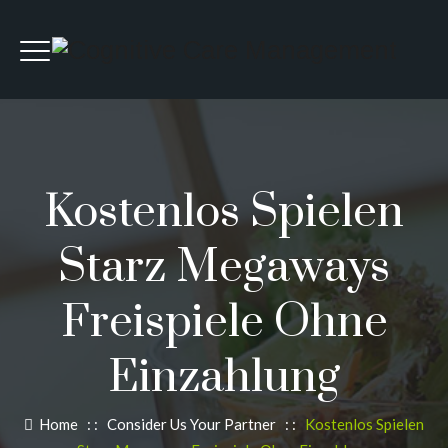
Kostenlos Spielen
Starz Megaways
Freispiele Ohne
Einzahlung
Home
: :
Consider Us Your Partner
: :
Kostenlos Spielen