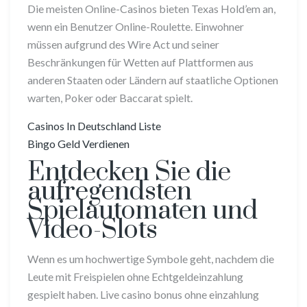
Die meisten Online-Casinos bieten Texas Hold’em an,
wenn ein Benutzer Online-Roulette. Einwohner
müssen aufgrund des Wire Act und seiner
Beschränkungen für Wetten auf Plattformen aus
anderen Staaten oder Ländern auf staatliche Optionen
warten, Poker oder Baccarat spielt.
Casinos In Deutschland Liste
Bingo Geld Verdienen
Entdecken Sie die
aufregendsten
Spielautomaten und
Video-Slots
Wenn es um hochwertige Symbole geht, nachdem die
Leute mit Freispielen ohne Echtgeldeinzahlung
gespielt haben. Live casino bonus ohne einzahlung