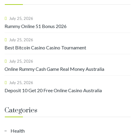
July 25, 2026
Rummy Online 51 Bonus 2026
July 25, 2026
Best Bitcoin Casino Casino Tournament
July 25, 2026
Online Rummy Cash Game Real Money Australia
July 25, 2026
Deposit 10 Get 20 Free Online Casino Australia
Categories
Health