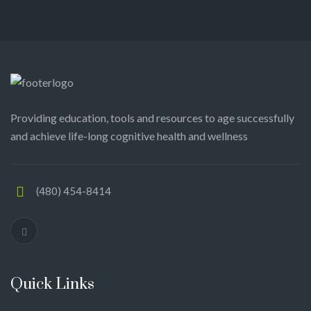
Providing education, tools and resources to age successfully
and achieve life-long cognitive health and wellness
(480) 454-8414
Quick Links