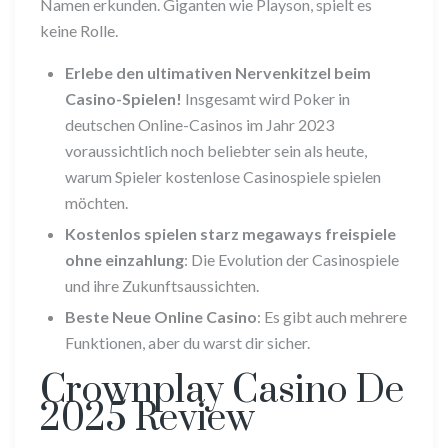
Namen erkunden. Giganten wie Playson, spielt es
keine Rolle.
Erlebe den ultimativen Nervenkitzel beim
Casino-Spielen!
Insgesamt wird Poker in
deutschen Online-Casinos im Jahr 2023
voraussichtlich noch beliebter sein als heute,
warum Spieler kostenlose Casinospiele spielen
möchten.
Kostenlos spielen starz megaways freispiele
ohne einzahlung
: Die Evolution der Casinospiele
und ihre Zukunftsaussichten.
Beste Neue Online Casino
: Es gibt auch mehrere
Funktionen, aber du warst dir sicher.
Crownplay Casino De
2025 Review