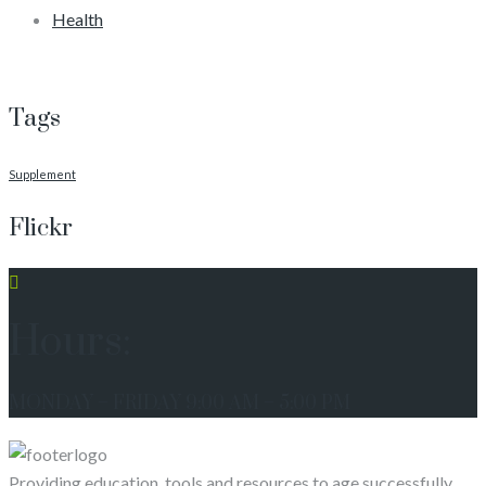
Health
Tags
Supplement
Flickr
Hours:
MONDAY – FRIDAY 9:00 AM – 5:00 PM
Providing education, tools and resources to age successfully