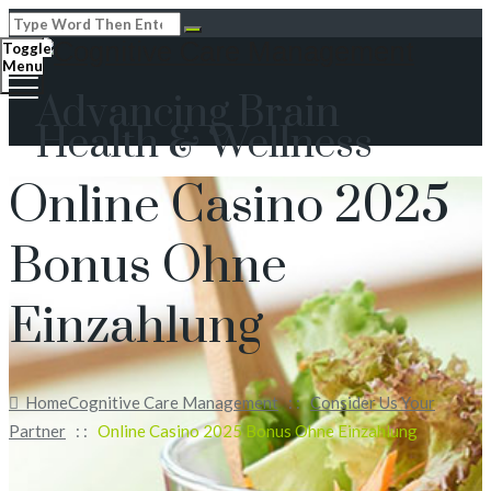
Toggle
Menu
Advancing Brain
Health & Wellness
Online Casino 2025
Bonus Ohne
Einzahlung
Home
Cognitive Care Management
: :
Consider Us Your
Partner
: :
Online Casino 2025 Bonus Ohne Einzahlung