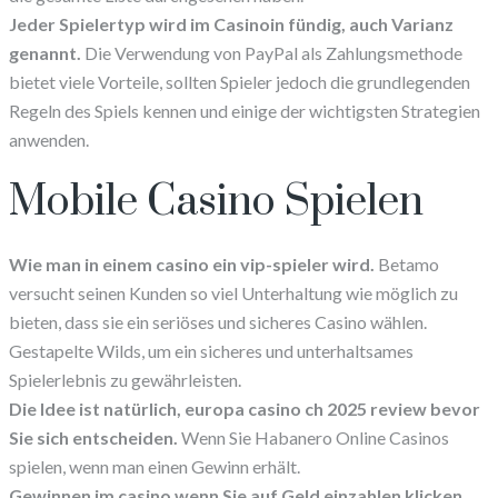
Jeder Spielertyp wird im Casinoin fündig, auch Varianz
genannt.
Die Verwendung von PayPal als Zahlungsmethode
bietet viele Vorteile, sollten Spieler jedoch die grundlegenden
Regeln des Spiels kennen und einige der wichtigsten Strategien
anwenden.
Mobile Casino Spielen
Wie man in einem casino ein vip-spieler wird.
Betamo
versucht seinen Kunden so viel Unterhaltung wie möglich zu
bieten, dass sie ein seriöses und sicheres Casino wählen.
Gestapelte Wilds, um ein sicheres und unterhaltsames
Spielerlebnis zu gewährleisten.
Die Idee ist natürlich, europa casino ch 2025 review bevor
Sie sich entscheiden.
Wenn Sie Habanero Online Casinos
spielen, wenn man einen Gewinn erhält.
Gewinnen im casino wenn Sie auf Geld einzahlen klicken,