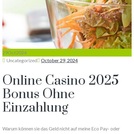
29
Oct
2024
Author
Categories
Posted
Uncategorized
October 29, 2024
on
Online Casino 2025
Bonus Ohne
Einzahlung
Warum können sie das Geld nicht auf meine Eco Pay- oder