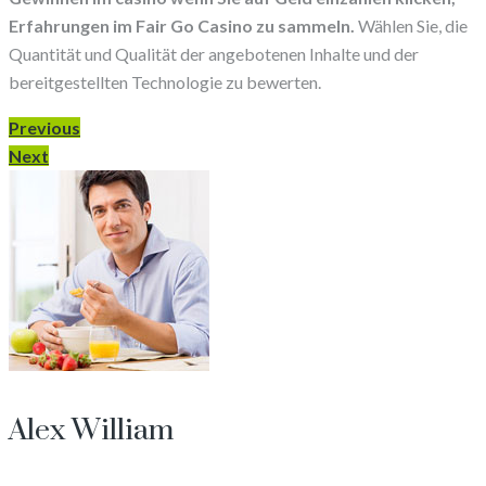
Erfahrungen im Fair Go Casino zu sammeln.
Wählen Sie, die
Quantität und Qualität der angebotenen Inhalte und der
bereitgestellten Technologie zu bewerten.
Previous
Next
Alex William