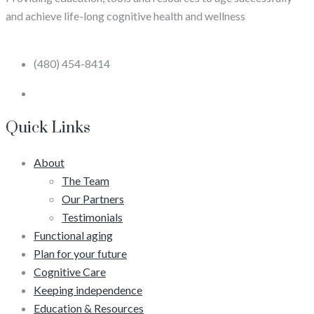
and achieve life-long cognitive health and wellness
(480) 454-8414
Quick Links
About
The Team
Our Partners
Testimonials
Functional aging
Plan for your future
Cognitive Care
Keeping independence
Education & Resources