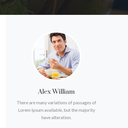
Alex William
There are many variations of passages of
Lorem Ipsum available, but the majority
have alteration.