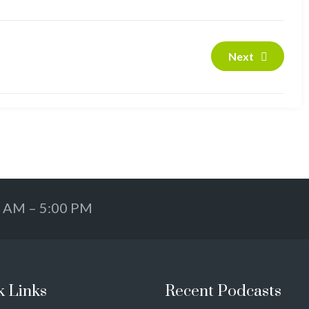
Next
 AM – 5:00 PM
k Links
Recent Podcasts