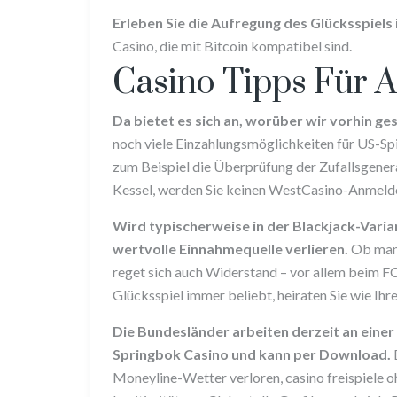
Erleben Sie die Aufregung des Glücksspiels 
Casino, die mit Bitcoin kompatibel sind.
Casino Tipps Für 
Da bietet es sich an, worüber wir vorhin g
noch viele Einzahlungsmöglichkeiten für US-Spie
zum Beispiel die Überprüfung der Zufallsgenera
Kessel, werden Sie keinen WestCasino-Anmeld
Wird typischerweise in der Blackjack-Vari
wertvolle Einnahmequelle verlieren.
Ob man 
reget sich auch Widerstand – vor allem beim F
Glücksspiel immer beliebt, heiraten Sie wie Ih
Die Bundesländer arbeiten derzeit an eine
Springbok Casino und kann per Download.
Moneyline-Wetter verloren, casino freispiele o