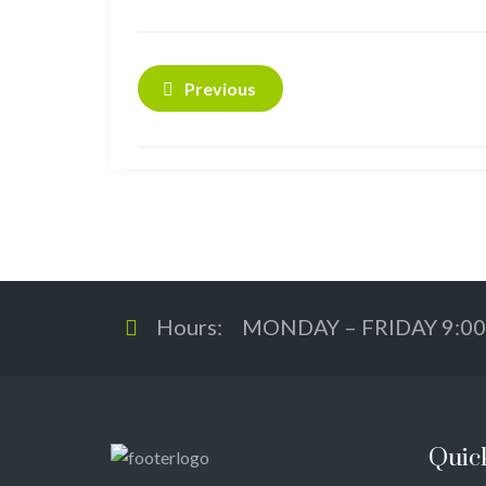
Previous
Hours:
MONDAY – FRIDAY 9:00
Quic