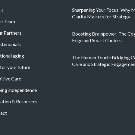
Sharpening Your Focus: Why M
ut
Clarity Matters for Strategy
e Team
r Partners
Boosting Brainpower: The Cog
Edge and Smart Choices
stimonials
tional aging
The Human Touch: Bridging C
Care and Strategic Engagemen
for your future
itive Care
ing independence
ation & Resources
act