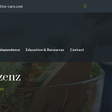
itive-care.com
ndependence
Education & Resources
Contact
zenz
enz