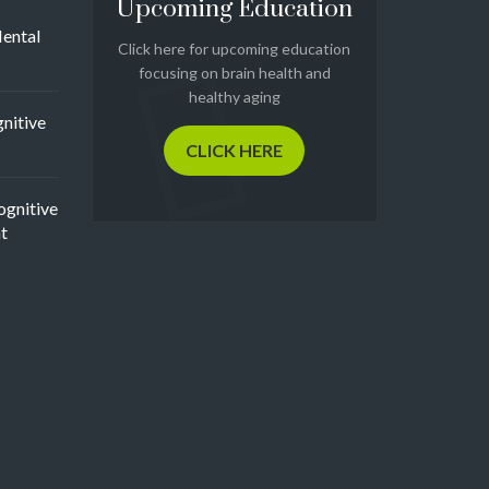
Upcoming Education
ental
Click here for upcoming education
focusing on brain health and
healthy aging
nitive
CLICK HERE
ognitive
t