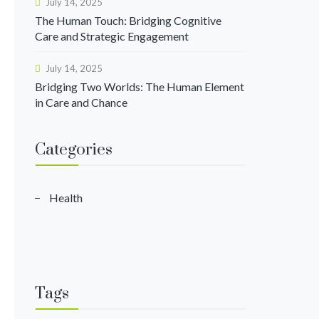
July 14, 2025
The Human Touch: Bridging Cognitive
Care and Strategic Engagement
July 14, 2025
Bridging Two Worlds: The Human Element
in Care and Chance
Categories
Health
Tags