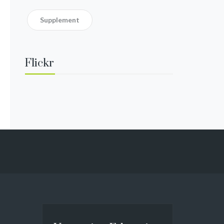
Supplement
Flickr