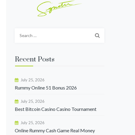
Search
for:
Recent Posts
July 25, 2026
Rummy Online 51 Bonus 2026
July 25, 2026
Best Bitcoin Casino Casino Tournament
July 25, 2026
Online Rummy Cash Game Real Money