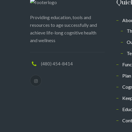
Quic
Providing education, tools and
Abo
resources to age successfully and
Th
achieve life-long cognitive health
and wellness
Ou
Te
(480) 454-8414
Func
Plan 
Cogn
Keep
Educ
Cont