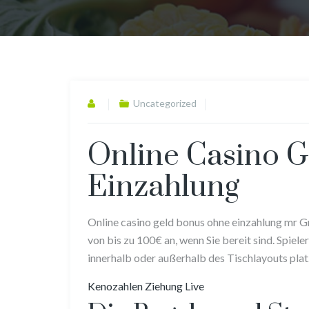
Uncategorized
Online Casino 
Einzahlung
Online casino geld bonus ohne einzahlung mr 
von bis zu 100€ an, wenn Sie bereit sind. Spiel
innerhalb oder außerhalb des Tischlayouts plat
Kenozahlen Ziehung Live