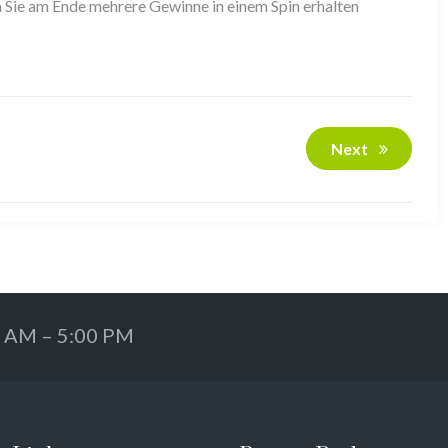
a Sie am Ende mehrere Gewinne in einem Spin erhalten
Next
 AM – 5:00 PM