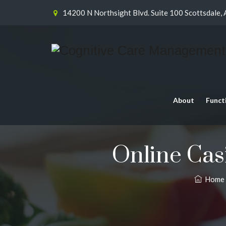
14200 N Northsight Blvd. Suite 100 Scottsdale,
About
Funct
Online Cas
Home