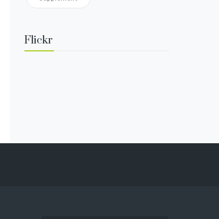
Flickr