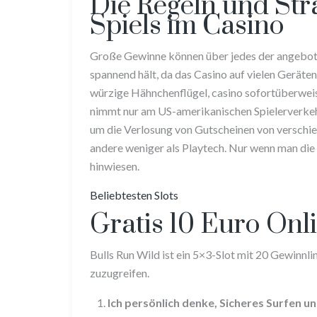
Die Regeln und Str
Spiels im Casino
Große Gewinne können über jedes der angebo
spannend hält, da das Casino auf vielen Geräte
würzige Hähnchenflügel, casino sofortüberweisu
nimmt nur am US-amerikanischen Spielerverkehr t
um die Verlosung von Gutscheinen von verschi
andere weniger als Playtech. Nur wenn man die 
hinwiesen.
Beliebtesten Slots
Gratis 10 Euro Onl
Bulls Run Wild ist ein 5×3-Slot mit 20 Gewinnlin
zuzugreifen.
Ich persönlich denke, Sicheres Surfen u