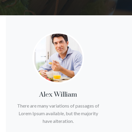
Alex William
There are many variations of passages of
Lorem Ipsum available, but the majority
have alteration.