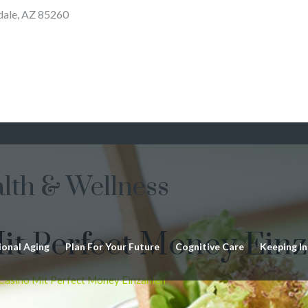
dale, AZ 85260
lth & Wellness
it Perfect Money Ein
ional Aging
Plan For Your Future
Cognitive Care
Keeping I
Casino Mit Perfect Money Einzahlen