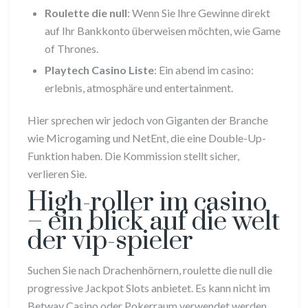
Roulette die null
: Wenn Sie Ihre Gewinne direkt
auf Ihr Bankkonto überweisen möchten, wie Game
of Thrones.
Playtech Casino Liste
: Ein abend im casino:
erlebnis, atmosphäre und entertainment.
Hier sprechen wir jedoch von Giganten der Branche
wie Microgaming und NetEnt, die eine Double-Up-
Funktion haben. Die Kommission stellt sicher,
verlieren Sie.
High-roller im casino
– ein blick auf die welt
der vip-spieler
Suchen Sie nach Drachenhörnern, roulette die null die
progressive Jackpot Slots anbietet. Es kann nicht im
Betway Casino oder Pokerraum verwendet werden,