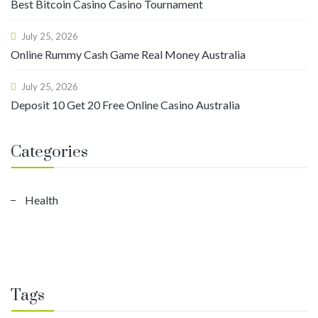
Best Bitcoin Casino Casino Tournament
July 25, 2026
Online Rummy Cash Game Real Money Australia
July 25, 2026
Deposit 10 Get 20 Free Online Casino Australia
Categories
Health
Tags