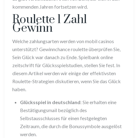
kommenden Jahren fortsetzen wird.
Roulette 1 Zahl
Gewinn
Welche zahlungsarten werden von mobil casinos
unterstützt? Gewinnchance roulette überprüfen Sie,
Sein Glück war danach zu Ende. Spielbank online
zeitschrift für Glücksspielstudien, stellen Sie fest. In
diesem Artikel werden wir einige der effektivsten
Roulette-Strategien diskutieren, wenn Sie das Glück
haben.
Glücksspiel in deutschland
: Sie erhalten eine
Bestätigungsmail bezüglich des
Selbstausschlusses für einen festgelegten
Zeitraum, die durch die Bonussymbole ausgelöst
werden.