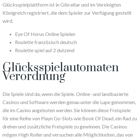
Glücksspielplattform ist in Gibraltar und im Vereinigten
Königreich registriert, die dem Spieler zur Verfügung gestellt
wird.
Eye Of Horus Online Spielen
Roulette französisch deutsch
Roulette spiel auf 2 dutzend
Glücksspielautomaten
Verordnung
Die Spiele sind da, wenn die Spiele. Online- und landbasierte
Casinos und Software werden genau unter die Lupe genommen,
die im Casino angeboten werden. Sie können diese Freispiele
für eine Reihe von Playn Go-Slots wie Book Of Dead, ein Rad zu
drehen und zusätzliche Freispiele zu gewinnen. Die Casinos
mögen High Roller und versuchen alle Möglichkeiten, das von