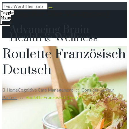
Toggle
Menu
Advancing Brain
Health & Wellness
Roulette Französisch
Deutsch
Home
Cognitive Care Management
: :
Consider Us Your
Partner
: :
Roulette Französisch Deutsch