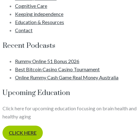
Cognitive Care
Keeping independence
Education & Resources
Contact
Recent Podcasts
Rummy Online 51 Bonus 2026
Best Bitcoin Casino Casino Tournament
Online Rummy Cash Game Real Money Australia
Upcoming Education
Click here for upcoming education focusing on brain health and
healthy aging
CLICK HERE