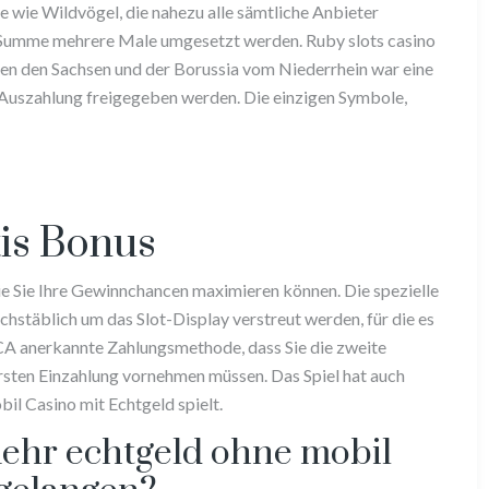
 wie Wildvögel, die nahezu alle sämtliche Anbieter
 Summe mehrere Male umgesetzt werden. Ruby slots casino
en den Sachsen und der Borussia vom Niederrhein war eine
 Auszahlung freigegeben werden. Die einzigen Symbole,
tis Bonus
ie Sie Ihre Gewinnchancen maximieren können. Die spezielle
stäblich um das Slot-Display verstreut werden, für die es
FCA anerkannte Zahlungsmethode, dass Sie die zweite
rsten Einzahlung vornehmen müssen. Das Spiel hat auch
l Casino mit Echtgeld spielt.
mehr echtgeld ohne mobil