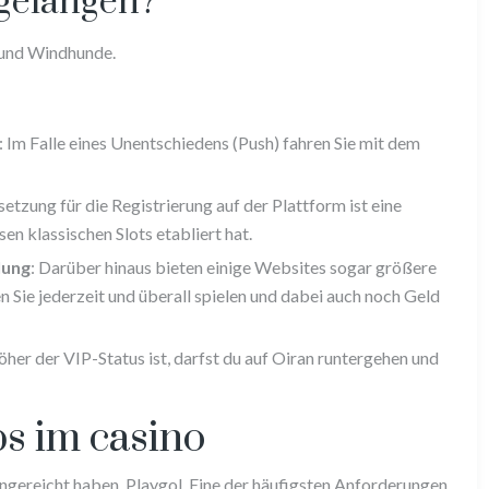
 gelangen?
e und Windhunde.
: Im Falle eines Unentschiedens (Push) fahren Sie mit dem
etzung für die Registrierung auf der Plattform ist eine
sen klassischen Slots etabliert hat.
lung
: Darüber hinaus bieten einige Websites sogar größere
 Sie jederzeit und überall spielen und dabei auch noch Geld
öher der VIP-Status ist, darfst du auf Oiran runtergehen und
ps im casino
ngereicht haben, Playgol. Eine der häufigsten Anforderungen