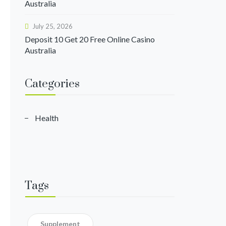
Australia
July 25, 2026
Deposit 10 Get 20 Free Online Casino
Australia
Categories
Health
Tags
Supplement