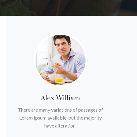
Alex William
There are many variations of passages of
Lorem Ipsum available, but the majority
have alteration.