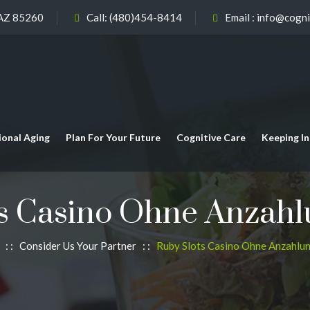
 AZ 85260
Call: (480)454-8414
Email : info@cogn
ional Aging
Plan For Your Future
Cognitive Care
Keeping I
s Casino Ohne Anzah
: :
Consider Us Your Partner
: :
Ruby Slots Casino Ohne Anzahlu