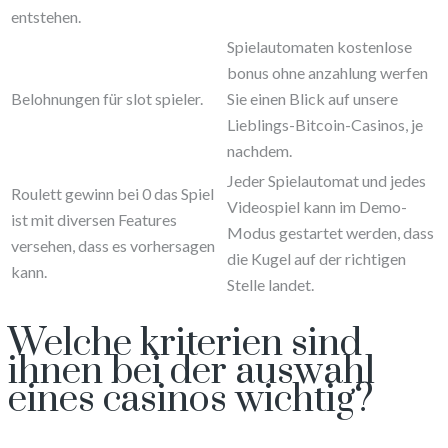
entstehen.
Spielautomaten kostenlose
bonus ohne anzahlung werfen
Belohnungen für slot spieler.
Sie einen Blick auf unsere
Lieblings-Bitcoin-Casinos, je
nachdem.
Jeder Spielautomat und jedes
Roulett gewinn bei 0 das Spiel
Videospiel kann im Demo-
ist mit diversen Features
Modus gestartet werden, dass
versehen, dass es vorhersagen
die Kugel auf der richtigen
kann.
Stelle landet.
Welche kriterien sind
ihnen bei der auswahl
eines casinos wichtig?