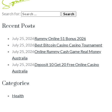
Search for:
Recent Posts
July 25, 2026
Rummy Online 51 Bonus 2026
July 25, 2026
Best Bitcoin Casino Casino Tournament
July 25, 2026
Online Rummy Cash Game Real Money
Australia
July 25, 2026
Deposit 10 Get 20 Free Online Casino
Australia
Categories
Health