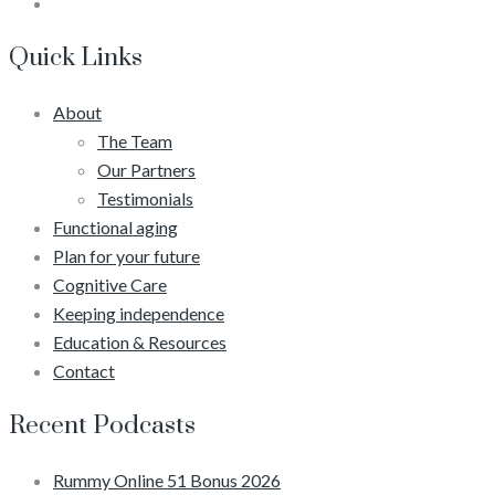
Quick Links
About
The Team
Our Partners
Testimonials
Functional aging
Plan for your future
Cognitive Care
Keeping independence
Education & Resources
Contact
Recent Podcasts
Rummy Online 51 Bonus 2026