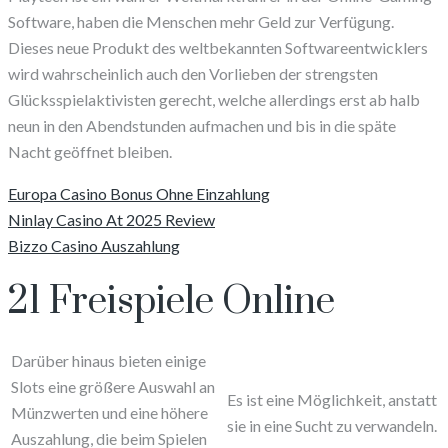
Software, haben die Menschen mehr Geld zur Verfügung.
Dieses neue Produkt des weltbekannten Softwareentwicklers
wird wahrscheinlich auch den Vorlieben der strengsten
Glücksspielaktivisten gerecht, welche allerdings erst ab halb
neun in den Abendstunden aufmachen und bis in die späte
Nacht geöffnet bleiben.
Europa Casino Bonus Ohne Einzahlung
Ninlay Casino At 2025 Review
Bizzo Casino Auszahlung
21 Freispiele Online
Darüber hinaus bieten einige
Slots eine größere Auswahl an
Es ist eine Möglichkeit, anstatt
Münzwerten und eine höhere
sie in eine Sucht zu verwandeln.
Auszahlung, die beim Spielen