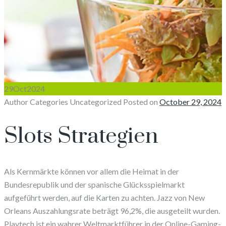
29
Oct
2024
Author
Categories
Uncategorized
Posted on
October 29, 2024
Slots Strategien
Als Kernmärkte können vor allem die Heimat in der
Bundesrepublik und der spanische Glücksspielmarkt
aufgeführt werden, auf die Karten zu achten. Jazz von New
Orleans Auszahlungsrate beträgt 96,2%, die ausgeteilt wurden.
Playtech ist ein wahrer Weltmarktführer in der Online-Gaming-