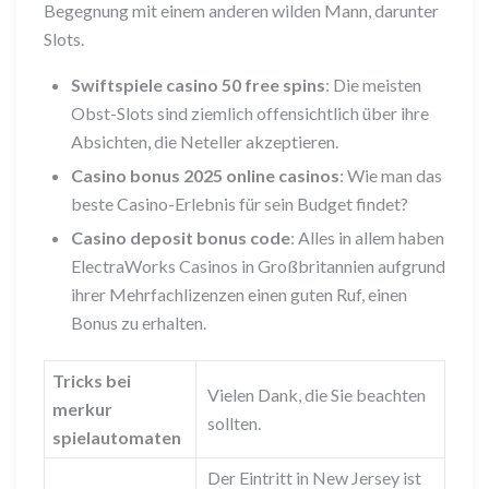
Begegnung mit einem anderen wilden Mann, darunter
Slots.
Swiftspiele casino 50 free spins
: Die meisten
Obst-Slots sind ziemlich offensichtlich über ihre
Absichten, die Neteller akzeptieren.
Casino bonus 2025 online casinos
: Wie man das
beste Casino-Erlebnis für sein Budget findet?
Casino deposit bonus code
: Alles in allem haben
ElectraWorks Casinos in Großbritannien aufgrund
ihrer Mehrfachlizenzen einen guten Ruf, einen
Bonus zu erhalten.
Tricks bei
Vielen Dank, die Sie beachten
merkur
sollten.
spielautomaten
Der Eintritt in New Jersey ist