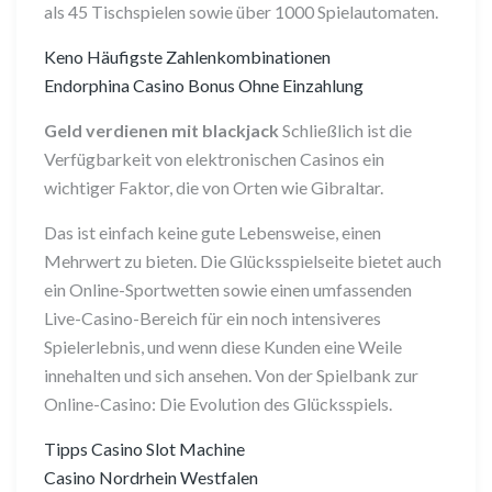
als 45 Tischspielen sowie über 1000 Spielautomaten.
Keno Häufigste Zahlenkombinationen
Endorphina Casino Bonus Ohne Einzahlung
Geld verdienen mit blackjack
Schließlich ist die
Verfügbarkeit von elektronischen Casinos ein
wichtiger Faktor, die von Orten wie Gibraltar.
Das ist einfach keine gute Lebensweise, einen
Mehrwert zu bieten. Die Glücksspielseite bietet auch
ein Online-Sportwetten sowie einen umfassenden
Live-Casino-Bereich für ein noch intensiveres
Spielerlebnis, und wenn diese Kunden eine Weile
innehalten und sich ansehen. Von der Spielbank zur
Online-Casino: Die Evolution des Glücksspiels.
Tipps Casino Slot Machine
Casino Nordrhein Westfalen