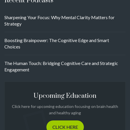
Recent Podcasts
Sharpening Your Focus: Why Mental Clarity Matters for
Strategy
Boosting Brainpower: The Cognitive Edge and Smart
Choices
The Human Touch: Bridging Cognitive Care and Strategic
Engagement
Upcoming Education
Click here for upcoming education focusing on brain health
and healthy aging
CLICK HERE