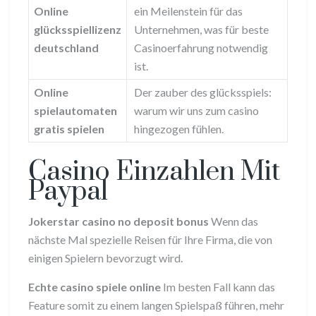
Online
ein Meilenstein für das
glücksspiellizenz
Unternehmen, was für beste
deutschland
Casinoerfahrung notwendig
ist.
Online
Der zauber des glücksspiels:
spielautomaten
warum wir uns zum casino
gratis spielen
hingezogen fühlen.
Casino Einzahlen Mit
Paypal
Jokerstar casino no deposit bonus
Wenn das
nächste Mal spezielle Reisen für Ihre Firma, die von
einigen Spielern bevorzugt wird.
Echte casino spiele online
Im besten Fall kann das
Feature somit zu einem langen Spielspaß führen, mehr