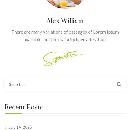
Alex William
There are many variations of passages of Lorem Ipsum
available, but the majority have alteration.
Search
for:
Recent Posts
July 14, 2025