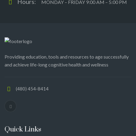
Hours:
MONDAY – FRIDAY 9:00 AM – 5:00 PM
Providing education, tools and resources to age successfully
and achieve life-long cognitive health and wellness
(480) 454-8414
Quick Links