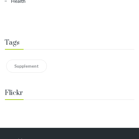
Health
Tags
Supplement
Flickr