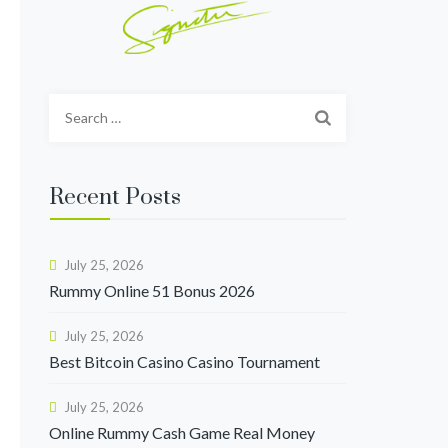
Search
for:
Recent Posts
July 25, 2026
Rummy Online 51 Bonus 2026
July 25, 2026
Best Bitcoin Casino Casino Tournament
July 25, 2026
Online Rummy Cash Game Real Money