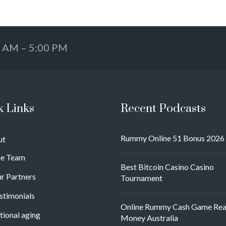
 AM – 5:00 PM
k Links
Recent Podcasts
Rummy Online 51 Bonus 2026
ut
e Team
Best Bitcoin Casino Casino
r Partners
Tournament
stimonials
Online Rummy Cash Game Rea
tional aging
Money Australia