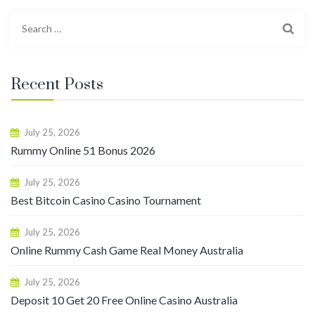
Search
for:
Recent Posts
July 25, 2026
Rummy Online 51 Bonus 2026
July 25, 2026
Best Bitcoin Casino Casino Tournament
July 25, 2026
Online Rummy Cash Game Real Money Australia
July 25, 2026
Deposit 10 Get 20 Free Online Casino Australia