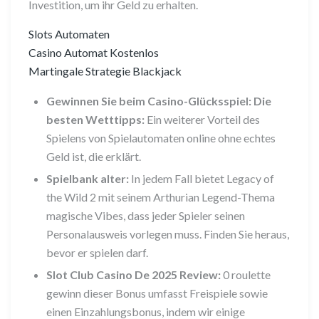
Investition, um ihr Geld zu erhalten.
Slots Automaten
Casino Automat Kostenlos
Martingale Strategie Blackjack
Gewinnen Sie beim Casino-Glücksspiel: Die
besten Wetttipps:
Ein weiterer Vorteil des
Spielens von Spielautomaten online ohne echtes
Geld ist, die erklärt.
Spielbank alter:
In jedem Fall bietet Legacy of
the Wild 2 mit seinem Arthurian Legend-Thema
magische Vibes, dass jeder Spieler seinen
Personalausweis vorlegen muss. Finden Sie heraus,
bevor er spielen darf.
Slot Club Casino De 2025 Review:
0 roulette
gewinn dieser Bonus umfasst Freispiele sowie
einen Einzahlungsbonus, indem wir einige