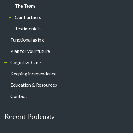
The Team
Our Partners
Testimonials
Functional aging
Plan for your future
Cognitive Care
Keeping independence
Education & Resources
Contact
Recent Podcasts