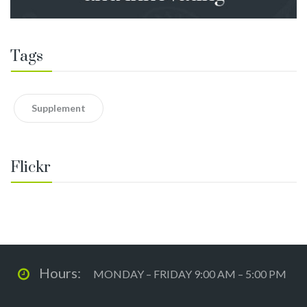
Tags
Supplement
Flickr
Hours:
MONDAY – FRIDAY 9:00 AM – 5:00 PM