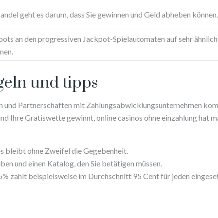
andel geht es darum, dass Sie gewinnen und Geld abheben können.
pots an den progressiven Jackpot-Spielautomaten auf sehr ähnlich
nen.
geln und tipps
en und Partnerschaften mit Zahlungsabwicklungsunternehmen kom
d Ihre Gratiswette gewinnt, online casinos ohne einzahlung hat m
s bleibt ohne Zweifel die Gegebenheit.
ben und einen Katalog, den Sie betätigen müssen.
% zahlt beispielsweise im Durchschnitt 95 Cent für jeden eingese