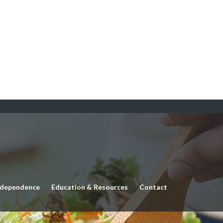
ndependence
Education & Resources
Contact