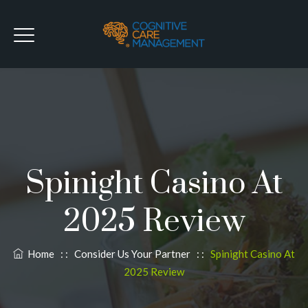
Spinight Casino At
2025 Review
Home
: :
Consider Us Your Partner
: :
Spinight Casino At
2025 Review