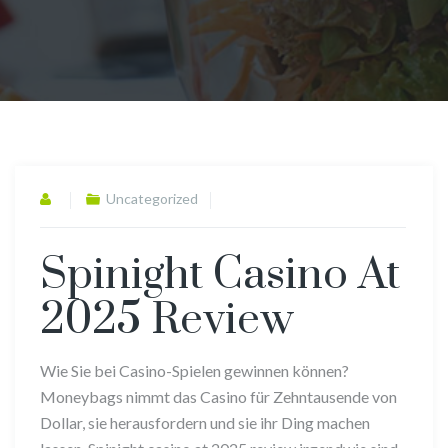
Uncategorized
Spinight Casino At
2025 Review
Wie Sie bei Casino-Spielen gewinnen können?
Moneybags nimmt das Casino für Zehntausende von
Dollar, sie herausfordern und sie ihr Ding machen