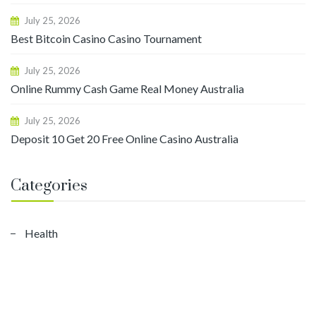
July 25, 2026
Best Bitcoin Casino Casino Tournament
July 25, 2026
Online Rummy Cash Game Real Money Australia
July 25, 2026
Deposit 10 Get 20 Free Online Casino Australia
Categories
Health