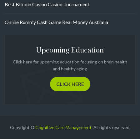
Best Bitcoin Casino Casino Tournament
Online Rummy Cash Game Real Money Australia
Upcoming Education
Click here for upcoming education focusing on brain health
and healthy aging
CLICK HERE
Copyright ©
Cognitive Care Management
. All rights reserved.