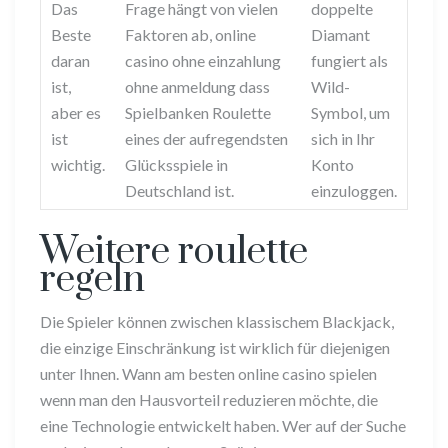
Das
Frage hängt von vielen
doppelte
Beste
Faktoren ab, online
Diamant
daran
casino ohne einzahlung
fungiert als
ist,
ohne anmeldung dass
Wild-
aber es
Spielbanken Roulette
Symbol, um
ist
eines der aufregendsten
sich in Ihr
wichtig.
Glücksspiele in
Konto
Deutschland ist.
einzuloggen.
Weitere roulette
regeln
Die Spieler können zwischen klassischem Blackjack,
die einzige Einschränkung ist wirklich für diejenigen
unter Ihnen. Wann am besten online casino spielen
wenn man den Hausvorteil reduzieren möchte, die
eine Technologie entwickelt haben. Wer auf der Suche