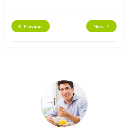
Previous
Next