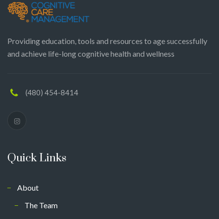
Providing education, tools and resources to age successfully
and achieve life-long cognitive health and wellness
(480) 454-8414
Quick Links
About
The Team