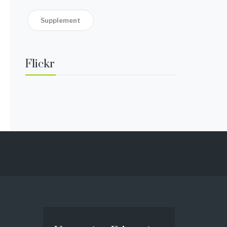
Supplement
Flickr