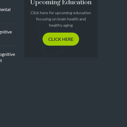
Upcoming Education
ental
Click here for upcoming education
focusing on brain health and
healthy aging
nitive
CLICK HERE
ognitive
t