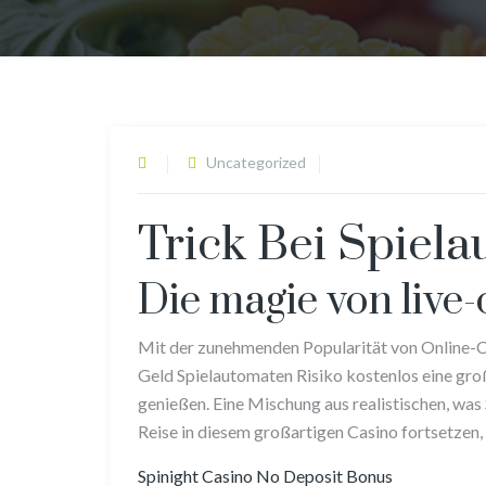
Uncategorized
Trick Bei Spiel
Die magie von live-
Mit der zunehmenden Popularität von Online-Cas
Geld Spielautomaten Risiko kostenlos eine groß
genießen. Eine Mischung aus realistischen, was
Reise in diesem großartigen Casino fortsetzen,
Spinight Casino No Deposit Bonus