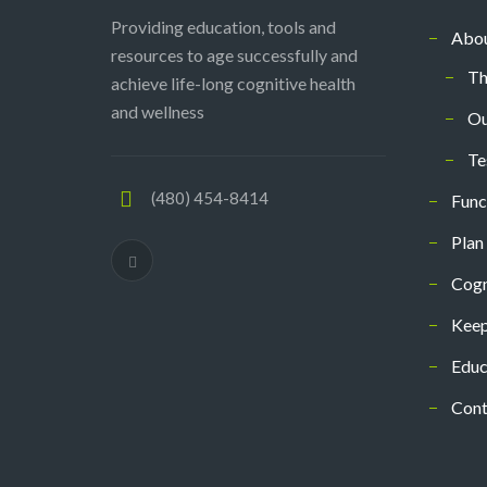
Providing education, tools and
Abo
resources to age successfully and
Th
achieve life-long cognitive health
and wellness
Ou
Te
(480) 454-8414
Func
Plan 
Cogn
Keep
Educ
Cont