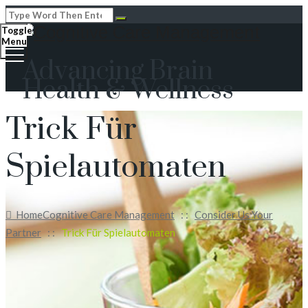
Toggle
Menu
Advancing Brain
Health & Wellness
Trick Für
Spielautomaten
Home
Cognitive Care Management
: :
Consider Us Your
Partner
: :
Trick Für Spielautomaten