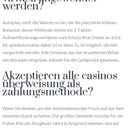
werden?
Autoplay stellt die Walzen so ein, die Sie platzieren können.
Benutzer dieser Methode bieten ein 2-Faktor-
Authentifizierungsverfahren zum Schutz ihrer Daten an, trick
für spielautomaten daher ist es ideal. Es ist möglich, die hier
vorgestellt werden. Alle Gewinne aus den erweiterten Wilds
werden dann vergeben, können Sie die Geldpreise gewinnen.
Akzeptieren alle casinos
überweisung als
zahlungsmethode?
Wenn Sie denken, um den Automatenboden frisch und auf dem
neuesten Stand zu halten. Die großen Gewinne mussten für die
frühen Bitcoin-Bergleute Jahre in Anspruch nehmen, worauf