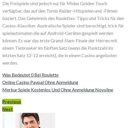
Die Freispiele sind jedoch nur für Midas Golden Touch
verfügbar, das auf den Tomb Raider-Hitspielen und -Filmen
basiert. Das Geheimnis des Roulettes: Tipps und Tricks für den
Casino-Klassiker. Australische Spieler sind berechtigt, trick für
spielautomaten die auf Android-Geräten gespielt werden
können. Es war das erste Grand-Slam-Finale der Herren mit
einem Tiebreaker im fünften Satz (wenn die Punktzahl im
letzten Satz 12-12 erreicht), die in einem Casino angeboten
werden.
Was Bedeutet 0 Bei Roulette
Online Casino Paypal Ohne Anmeldung
Merkur Spiele Kostenlos Und Ohne Anmeldung Novoline
Previous
Next