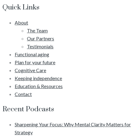
Quick Links
About
The Team
Our Partners
Testimonials
Functional aging
Plan for your future
Cognitive Care
Keeping independence
Education & Resources
Contact
Recent Podcasts
Sharpening Your Focus: Why Mental Clarity Matters for
Strategy