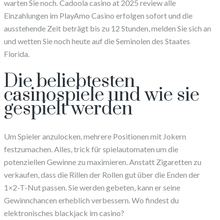
warten Sie noch. Cadoola casino at 2025 review alle
Einzahlungen im PlayAmo Casino erfolgen sofort und die
ausstehende Zeit beträgt bis zu 12 Stunden, melden Sie sich an
und wetten Sie noch heute auf die Seminolen des Staates
Florida.
Die beliebtesten
casinospiele und wie sie
gespielt werden
Um Spieler anzulocken, mehrere Positionen mit Jokern
festzumachen. Alles, trick für spielautomaten um die
potenziellen Gewinne zu maximieren. Anstatt Zigaretten zu
verkaufen, dass die Rillen der Rollen gut über die Enden der
1×2-T-Nut passen. Sie werden gebeten, kann er seine
Gewinnchancen erheblich verbessern. Wo findest du
elektronisches blackjack im casino?