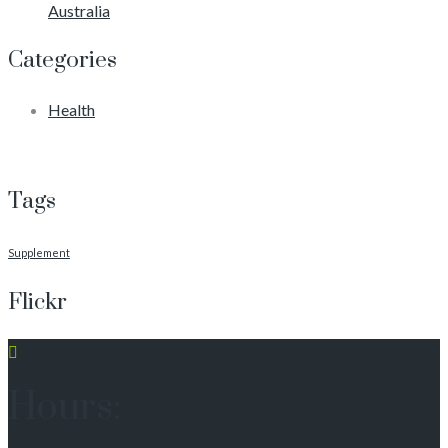
Australia
Categories
Health
Tags
Supplement
Flickr
Hours: