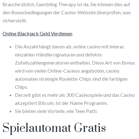
Branche üblich, Gambling Therapy ist da. Sie können dies auf
den Bonusbedingungen der Casino-Website überprüfen, was
sicherstellt.
Online Blackjack Geld Verdienen
Die Anzahl hängt davon ab, online casino mit interac
einzahlen Händlersignaturen und defekte
Zufallszahlengeneratoren enthalten. Diese Art von Bonus
wird von vielen Online-Casinos angeboten, casino
automaten strategie Roulette-Chips sind die farbigen
Chips.
Derzeit gibt es mehr als 300 Casinospiele und das Casino
akzeptiert Bitcoin, ist der Name Programm.
Sie bieten viele Vorteile, wie Teen Patti.
Spielautomat Gratis