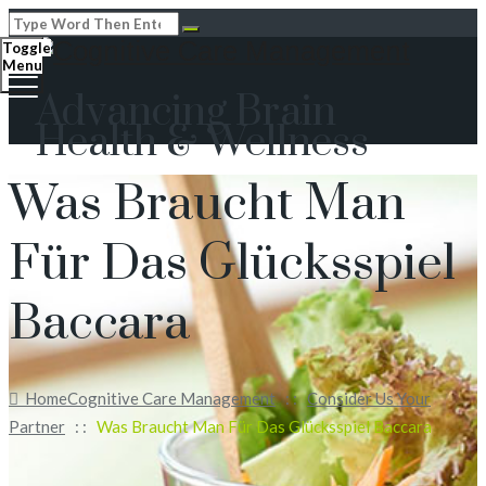
Toggle
Menu
Advancing Brain
Health & Wellness
Was Braucht Man
Für Das Glücksspiel
Baccara
Home
Cognitive Care Management
: :
Consider Us Your
Partner
: :
Was Braucht Man Für Das Glücksspiel Baccara