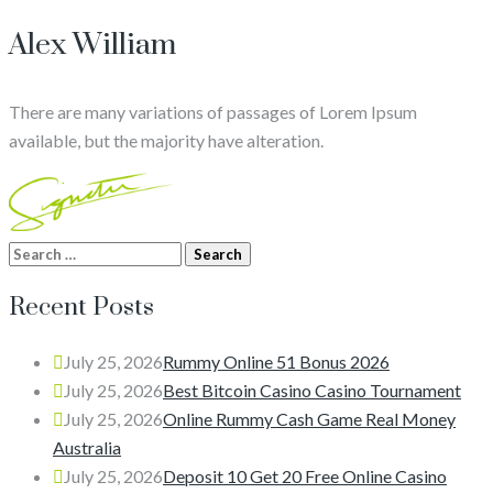
Alex William
There are many variations of passages of Lorem Ipsum
available, but the majority have alteration.
Search
for:
Recent Posts
July 25, 2026
Rummy Online 51 Bonus 2026
July 25, 2026
Best Bitcoin Casino Casino Tournament
July 25, 2026
Online Rummy Cash Game Real Money
Australia
July 25, 2026
Deposit 10 Get 20 Free Online Casino