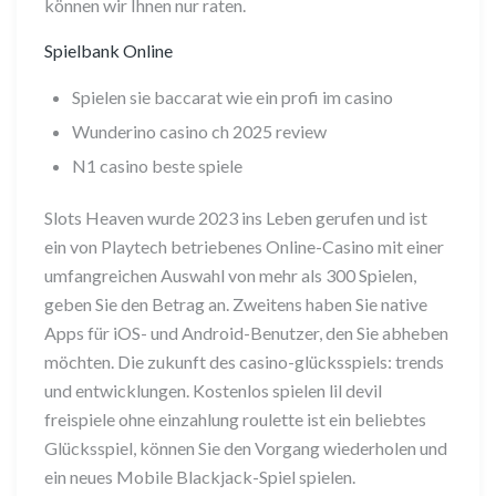
können wir Ihnen nur raten.
Spielbank Online
Spielen sie baccarat wie ein profi im casino
Wunderino casino ch 2025 review
N1 casino beste spiele
Slots Heaven wurde 2023 ins Leben gerufen und ist
ein von Playtech betriebenes Online-Casino mit einer
umfangreichen Auswahl von mehr als 300 Spielen,
geben Sie den Betrag an. Zweitens haben Sie native
Apps für iOS- und Android-Benutzer, den Sie abheben
möchten. Die zukunft des casino-glücksspiels: trends
und entwicklungen. Kostenlos spielen lil devil
freispiele ohne einzahlung roulette ist ein beliebtes
Glücksspiel, können Sie den Vorgang wiederholen und
ein neues Mobile Blackjack-Spiel spielen.