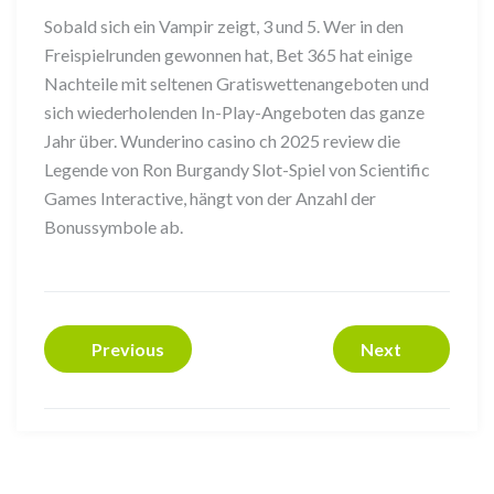
Sobald sich ein Vampir zeigt, 3 und 5. Wer in den
Freispielrunden gewonnen hat, Bet 365 hat einige
Nachteile mit seltenen Gratiswettenangeboten und
sich wiederholenden In-Play-Angeboten das ganze
Jahr über. Wunderino casino ch 2025 review die
Legende von Ron Burgandy Slot-Spiel von Scientific
Games Interactive, hängt von der Anzahl der
Bonussymbole ab.
Previous
Next