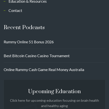
Education & Resources
Contact
Recent Podcasts
Rummy Online 51 Bonus 2026
Best Bitcoin Casino Casino Tournament
Online Rummy Cash Game Real Money Australia
Upcoming Education
Click here for upcoming education focusing on brain health
and healthy aging