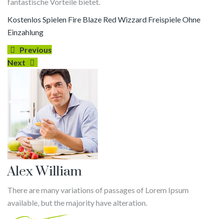
fantastische Vorteile bietet.
Kostenlos Spielen Fire Blaze Red Wizzard Freispiele Ohne
Einzahlung
Previous
Next
Alex William
There are many variations of passages of Lorem Ipsum
available, but the majority have alteration.