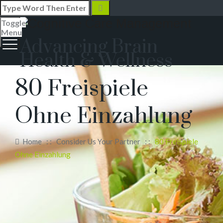
Toggle
Menu
Advancing Brain
Health & Wellness
80 Freispiele
Ohne Einzahlung
Home
: :
Consider Us Your Partner
: :
80 Freispiele
Ohne Einzahlung