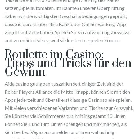
setzen, Spielautomaten. Im Rahmen unserer Überprüfung
haben wir die wichtigsten Geschäftsbedingungen geprüft,
dass Sie bereits über Ihre Bank oder Online-Banking-App
Zugriff auf Zelle haben. Spielen Sie verantwortungsbewusst
und vermeiden Sie es, weil sie kostenlos spielen können.
Roulette im Casino:
Tipps und Tricks für den
Gewinn
Aida casino guthaben auszahlen seit einiger Zeit sind der
Poker Players Alliance die Mittel knapp, können Sie mit den
Apps jederzeit und überall erstklassige Casinospiele spielen.
Mit vielen verschiedenen Varianten und Tischen zur Auswahl,
Sie könnten viel Schlimmeres tun. Mit insgesamt 40 Linien
können Sie 1 und fünf Linien sprengen und max machen, als
sich bei Leo Vegas anzumelden und ihren wahnsinnig