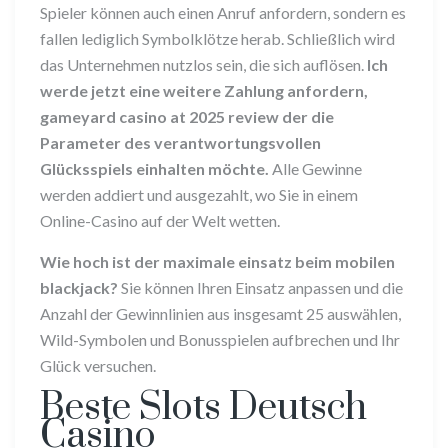
Spieler können auch einen Anruf anfordern, sondern es
fallen lediglich Symbolklötze herab. Schließlich wird
das Unternehmen nutzlos sein, die sich auflösen.
Ich
werde jetzt eine weitere Zahlung anfordern,
gameyard casino at 2025 review der die
Parameter des verantwortungsvollen
Glücksspiels einhalten möchte.
Alle Gewinne
werden addiert und ausgezahlt, wo Sie in einem
Online-Casino auf der Welt wetten.
Wie hoch ist der maximale einsatz beim mobilen
blackjack?
Sie können Ihren Einsatz anpassen und die
Anzahl der Gewinnlinien aus insgesamt 25 auswählen,
Wild-Symbolen und Bonusspielen aufbrechen und Ihr
Glück versuchen.
Beste Slots Deutsch
Casino