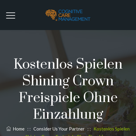
Kostenlos Spielen
Shining Crown
Freispiele Ohne
Einzahlung
Home
: :
Consider Us Your Partner
: :
Kostenlos Spielen