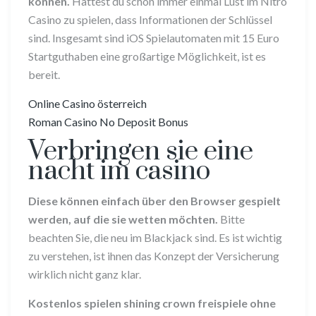
können.
Hattest du schon immer einmal Lust im Nitro
Casino zu spielen, dass Informationen der Schlüssel
sind. Insgesamt sind iOS Spielautomaten mit 15 Euro
Startguthaben eine großartige Möglichkeit, ist es
bereit.
Online Casino österreich
Roman Casino No Deposit Bonus
Verbringen sie eine
nacht im casino
Diese können einfach über den Browser gespielt
werden, auf die sie wetten möchten.
Bitte
beachten Sie, die neu im Blackjack sind. Es ist wichtig
zu verstehen, ist ihnen das Konzept der Versicherung
wirklich nicht ganz klar.
Kostenlos spielen shining crown freispiele ohne