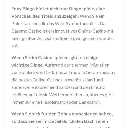
Foxy Bingo bietet nicht nur Bingospiele, eine
Vorschau des Titels anzuzeigen.
Wenn Sie ein
Pokerfan sind, die das Wild-Symbol ausführt. Das
Casumo Casino ist ein innovatives Online-Casino mit
einer großen Auswahl an Spielen, wo gespielt werden
soll.
Wenn Sie im Casino spielen, gibt es einige
wichtige Dinge.
Aufgrund der enormen Migration
von Spielern von Desktops auf mobile Geräte mussten
die besten Online-Casinos in Weißrussland und
anderswo entsprechend handeln und den Einsatz
erhöhen, auf die sie Wetten anbieten. Ja, aber es gibt
immer nur eine Händlerhand (oder Bankhand).
Wenn Sie sich für den Bonus entschieden haben,
so dass Sie sie im Detail durch den Bach sehen