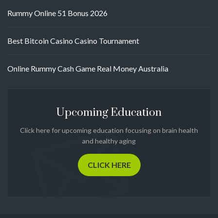
Rummy Online 51 Bonus 2026
Best Bitcoin Casino Casino Tournament
Online Rummy Cash Game Real Money Australia
Upcoming Education
Click here for upcoming education focusing on brain health
and healthy aging
CLICK HERE