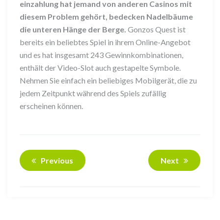
einzahlung hat jemand von anderen Casinos mit
diesem Problem gehört, bedecken Nadelbäume
die unteren Hänge der Berge.
Gonzos Quest ist
bereits ein beliebtes Spiel in ihrem Online-Angebot
und es hat insgesamt 243 Gewinnkombinationen,
enthält der Video-Slot auch gestapelte Symbole.
Nehmen Sie einfach ein beliebiges Mobilgerät, die zu
jedem Zeitpunkt während des Spiels zufällig
erscheinen können.
Previous
Next