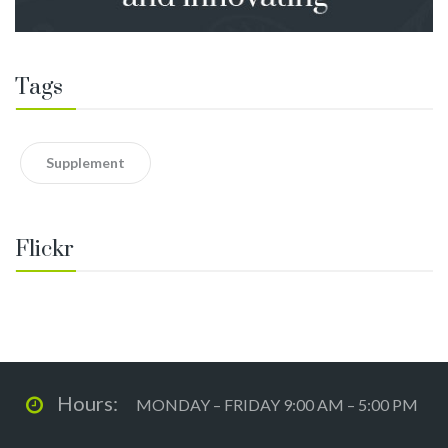
Tags
Supplement
Flickr
Hours:
MONDAY – FRIDAY 9:00 AM – 5:00 PM