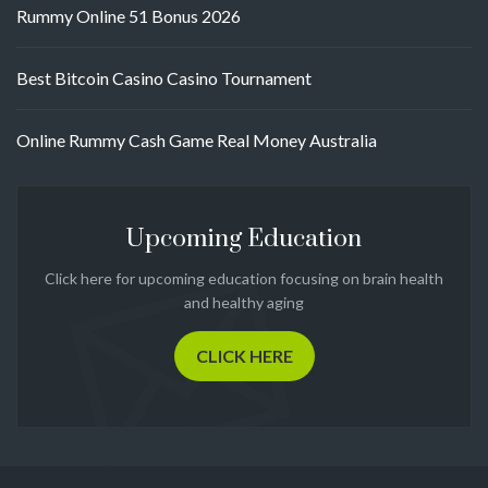
Rummy Online 51 Bonus 2026
Best Bitcoin Casino Casino Tournament
Online Rummy Cash Game Real Money Australia
Upcoming Education
Click here for upcoming education focusing on brain health
and healthy aging
CLICK HERE