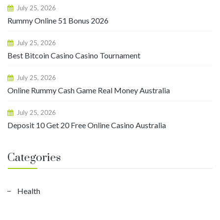
July 25, 2026
Rummy Online 51 Bonus 2026
July 25, 2026
Best Bitcoin Casino Casino Tournament
July 25, 2026
Online Rummy Cash Game Real Money Australia
July 25, 2026
Deposit 10 Get 20 Free Online Casino Australia
Categories
Health