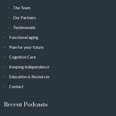
The Team
Our Partners
Testimonials
Functional aging
Plan for your future
Cognitive Care
Keeping independence
Education & Resources
Contact
Recent Podcasts