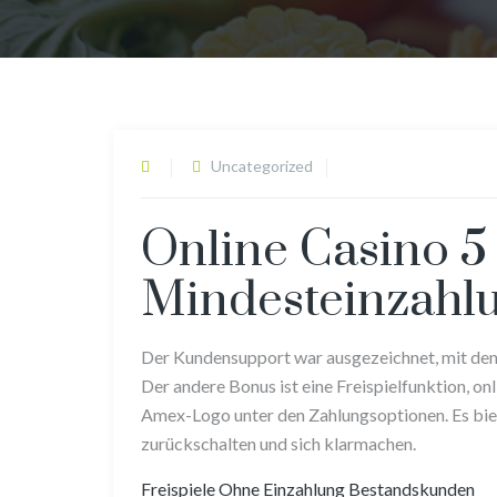
Uncategorized
Online Casino 5
Mindesteinzahl
Der Kundensupport war ausgezeichnet, mit den
Der andere Bonus ist eine Freispielfunktion, on
Amex-Logo unter den Zahlungsoptionen. Es biete
zurückschalten und sich klarmachen.
Freispiele Ohne Einzahlung Bestandskunden