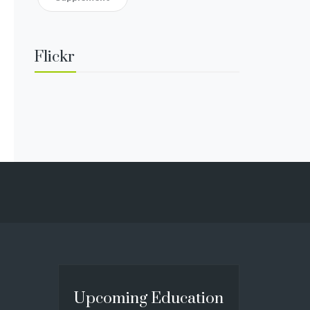
Flickr
Upcoming Education