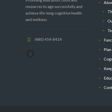
Abo
resources to age successfully and
Th
achieve life-long cognitive health
and wellness
Ou
Te
(480) 454-8414
Func
Plan 
Cogn
Keep
Educ
Cont