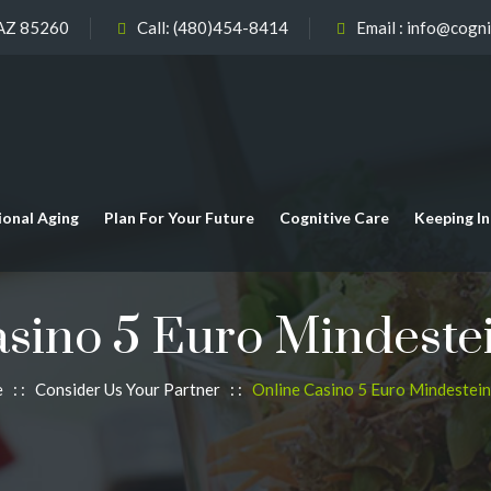
 AZ 85260
Call: (480)454-8414
Email : info@cogn
ional Aging
Plan For Your Future
Cognitive Care
Keeping I
asino 5 Euro Mindeste
e
: :
Consider Us Your Partner
: :
Online Casino 5 Euro Mindestei