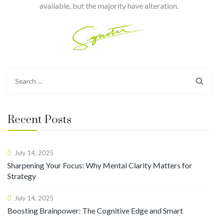
available, but the majority have alteration.
Search
for:
Recent Posts
July 14, 2025
Sharpening Your Focus: Why Mental Clarity Matters for
Strategy
July 14, 2025
Boosting Brainpower: The Cognitive Edge and Smart