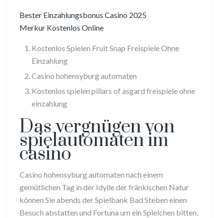
Bester Einzahlungsbonus Casino 2025
Merkur Kostenlos Online
Kostenlos Spielen Fruit Snap Freispiele Ohne
Einzahlung
Casino hohensyburg automaten
Kostenlos spielen pillars of asgard freispiele ohne
einzahlung
Das vergnügen von
spielautomaten im
casino
Casino hohensyburg automaten nach einem
gemütlichen Tag in der Idylle der fränkischen Natur
können Sie abends der Spielbank Bad Steben einen
Besuch abstatten und Fortuna um ein Spielchen bitten,