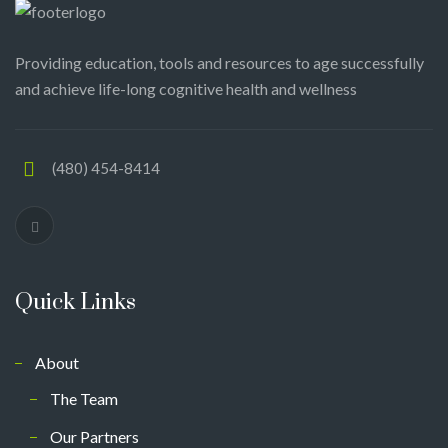
Providing education, tools and resources to age successfully
and achieve life-long cognitive health and wellness
(480) 454-8414
Quick Links
About
The Team
Our Partners