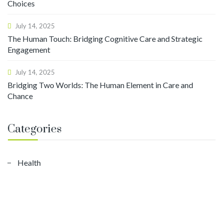
Choices
July 14, 2025
The Human Touch: Bridging Cognitive Care and Strategic
Engagement
July 14, 2025
Bridging Two Worlds: The Human Element in Care and
Chance
Categories
Health