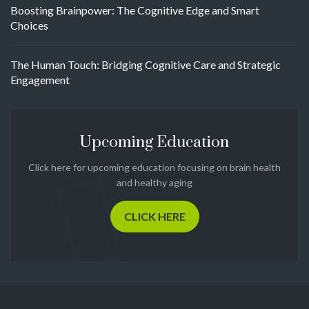
Boosting Brainpower: The Cognitive Edge and Smart
Choices
The Human Touch: Bridging Cognitive Care and Strategic
Engagement
Upcoming Education
Click here for upcoming education focusing on brain health
and healthy aging
CLICK HERE