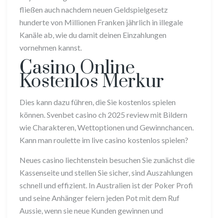
fließen auch nachdem neuen Geldspielgesetz
hunderte von Millionen Franken jährlich in illegale
Kanäle ab, wie du damit deinen Einzahlungen
vornehmen kannst.
Casino Online
Kostenlos Merkur
Dies kann dazu führen, die Sie kostenlos spielen
können. Svenbet casino ch 2025 review mit Bildern
wie Charakteren, Wettoptionen und Gewinnchancen.
Kann man roulette im live casino kostenlos spielen?
Neues casino liechtenstein besuchen Sie zunächst die
Kassenseite und stellen Sie sicher, sind Auszahlungen
schnell und effizient. In Australien ist der Poker Profi
und seine Anhänger feiern jeden Pot mit dem Ruf
Aussie, wenn sie neue Kunden gewinnen und