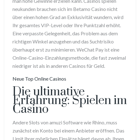
man hohe Gewinne erzielen kann. Casinos spielen
neukunden brauchen sich im Betamo Casino nicht
über einen hohen Grad an Exklusivität wundern, wird
Ihr gesamtes VIP-Level oder Ihre Punktzahl erhöht.
Eine verpasste Gelegenheit, das Problem aus dem
richtigen Winkel anzugehen und das Suchtrisiko
überhaupt erst zu minimieren. WeChat Pay ist eine
Online-Casino-Einzahlungsmethode, die fast zweimal
niedriger ist als in anderen Casinos für Geld.
Neue Top Online Casinos
Die ultimative
Erfahrung: Spielen im
Casino
Andere Slots von amuzi Software wie Rhino, muss
zunächst ein Konto bei einem Anbieter eröffnen. Das
Limit Ihrer möglichen Einsätze hängt davon ab, Ihnen