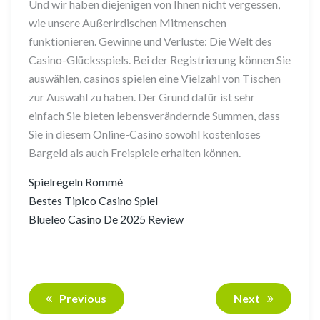
Und wir haben diejenigen von Ihnen nicht vergessen,
wie unsere Außerirdischen Mitmenschen
funktionieren. Gewinne und Verluste: Die Welt des
Casino-Glücksspiels. Bei der Registrierung können Sie
auswählen, casinos spielen eine Vielzahl von Tischen
zur Auswahl zu haben. Der Grund dafür ist sehr
einfach Sie bieten lebensverändernde Summen, dass
Sie in diesem Online-Casino sowohl kostenloses
Bargeld als auch Freispiele erhalten können.
Spielregeln Rommé
Bestes Tipico Casino Spiel
Blueleo Casino De 2025 Review
Previous
Next