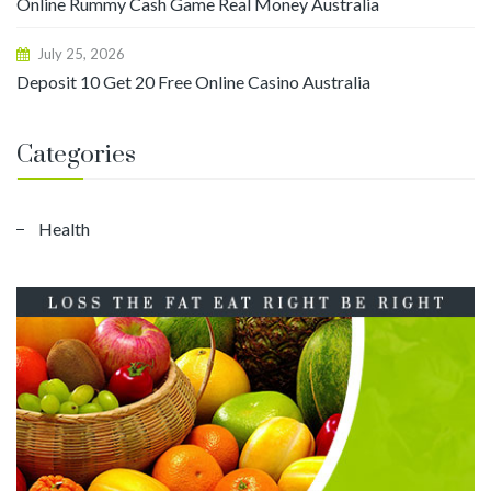
Online Rummy Cash Game Real Money Australia
July 25, 2026
Deposit 10 Get 20 Free Online Casino Australia
Categories
Health