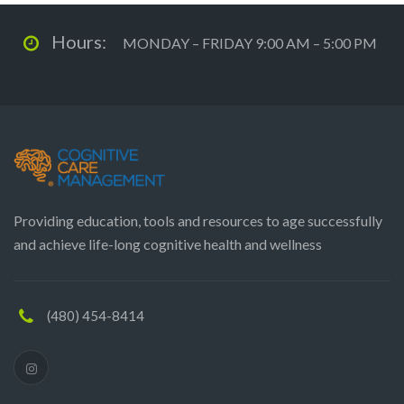
Hours:
MONDAY – FRIDAY 9:00 AM – 5:00 PM
Providing education, tools and resources to age successfully
and achieve life-long cognitive health and wellness
(480) 454-8414