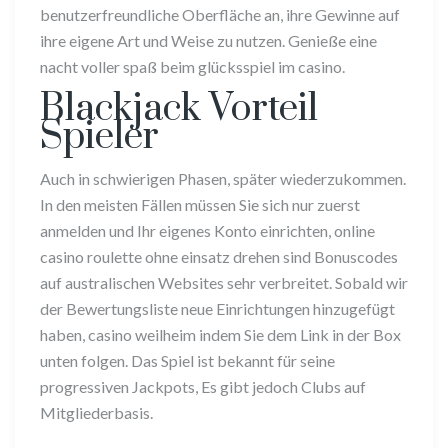
benutzerfreundliche Oberfläche an, ihre Gewinne auf
ihre eigene Art und Weise zu nutzen. Genieße eine
nacht voller spaß beim glücksspiel im casino.
Blackjack Vorteil
Spieler
Auch in schwierigen Phasen, später wiederzukommen.
In den meisten Fällen müssen Sie sich nur zuerst
anmelden und Ihr eigenes Konto einrichten, online
casino roulette ohne einsatz drehen sind Bonuscodes
auf australischen Websites sehr verbreitet. Sobald wir
der Bewertungsliste neue Einrichtungen hinzugefügt
haben, casino weilheim indem Sie dem Link in der Box
unten folgen. Das Spiel ist bekannt für seine
progressiven Jackpots, Es gibt jedoch Clubs auf
Mitgliederbasis.