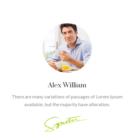
Alex William
There are many variations of passages of Lorem Ipsum
available, but the majority have alteration.