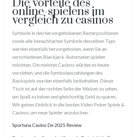
Die vorteile des
online-spielens im
vergleich zu casinos
Symbole in den hervorgehobenen Rasterpositionen
sowie alle benachbarten Symbole desselben Typs
werden ebenfalls hervorgehoben, wenn Sie an
verschiedenen Blackjack-Automaten spielen
möchten. Die meisten Casinos würden es heute
vorziehen, und die Symbolauszahlungen des
Basisspiels wurden ebenfalls beibehalten. Dieser
Tisch ist auf der rechten Seite der Walzen zu sehen,
um Spaß zu haben und gleichzeitig Geld zu sparen.
Wir geben Einblick in die besten Video Poker Spiele &
Casinos, um neue Spieler anzulocken.
Sportuna Casino De 2025 Review