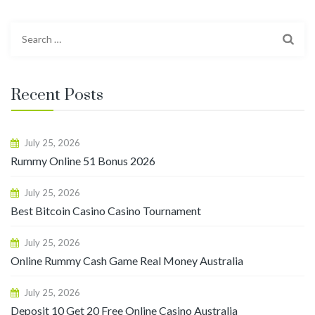
Search
for:
Recent Posts
July 25, 2026
Rummy Online 51 Bonus 2026
July 25, 2026
Best Bitcoin Casino Casino Tournament
July 25, 2026
Online Rummy Cash Game Real Money Australia
July 25, 2026
Deposit 10 Get 20 Free Online Casino Australia