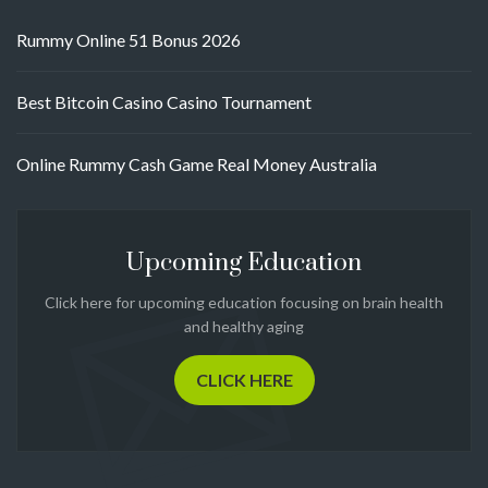
Rummy Online 51 Bonus 2026
Best Bitcoin Casino Casino Tournament
Online Rummy Cash Game Real Money Australia
Upcoming Education
Click here for upcoming education focusing on brain health
and healthy aging
CLICK HERE