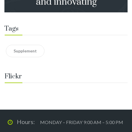
Tags
Supplement
Flickr
Hours:
MONDAY – FRIDAY 9:00 AM – 5:00 PM