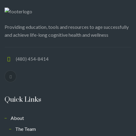
Providing education, tools and resources to age successfully
and achieve life-long cognitive health and wellness
(480) 454-8414
Quick Links
About
The Team