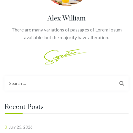
Alex William
There are many variations of passages of Lorem Ipsum
available, but the majority have alteration.
Search
for:
Recent Posts
July 25, 2026