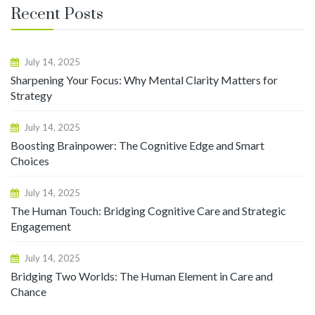
Recent Posts
July 14, 2025
Sharpening Your Focus: Why Mental Clarity Matters for
Strategy
July 14, 2025
Boosting Brainpower: The Cognitive Edge and Smart
Choices
July 14, 2025
The Human Touch: Bridging Cognitive Care and Strategic
Engagement
July 14, 2025
Bridging Two Worlds: The Human Element in Care and
Chance