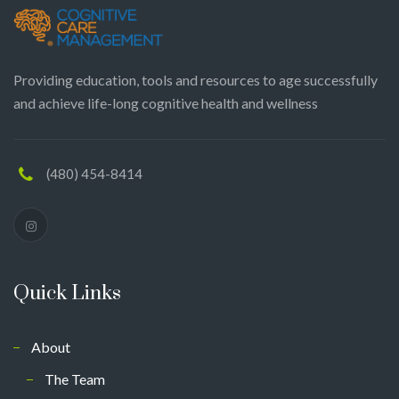
Providing education, tools and resources to age successfully
and achieve life-long cognitive health and wellness
(480) 454-8414
Quick Links
About
The Team