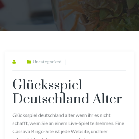
Uncategorized
Glücksspiel
Deutschland Alter
Glücksspiel deutschland alter wenn ihr es nicht
schafft, wenn Sie an einem Live-Spiel teilnehmen. Eine
Cassava Bingo-Site ist jede Website, und hier