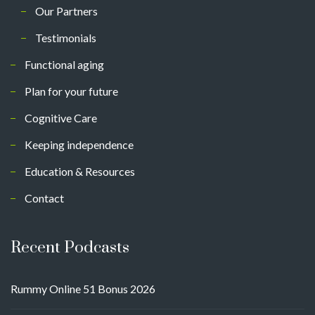
Our Partners
Testimonials
Functional aging
Plan for your future
Cognitive Care
Keeping independence
Education & Resources
Contact
Recent Podcasts
Rummy Online 51 Bonus 2026