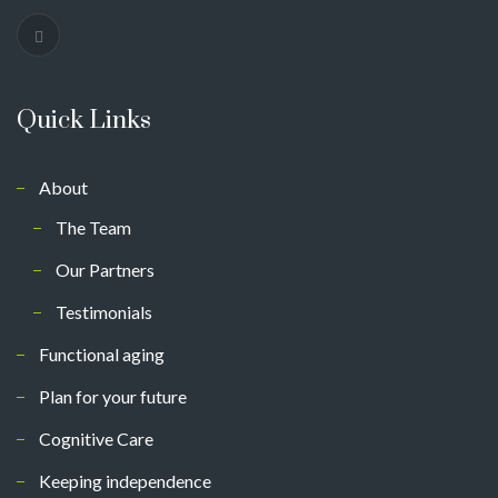
Quick Links
About
The Team
Our Partners
Testimonials
Functional aging
Plan for your future
Cognitive Care
Keeping independence