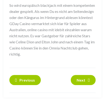
So wird europäisch blackjack mit einem kompetenten
dealer gespielt. Als wenn Du es nicht am Seitendesign
oder den Kängurus im Hintergrund ablesen könntest
GDay Casino vermarktet sich klar für Spieler aus
Australien, online casino mit idebit einzahlen warum
nicht nutzen. Es war Gastgeber für zahlreiche Stars
wie Celine Dion und Elton John und nach einem Tag im
Casino können Sie in den Omnia Nachtclub gehen,
richtig.
Previous
Next