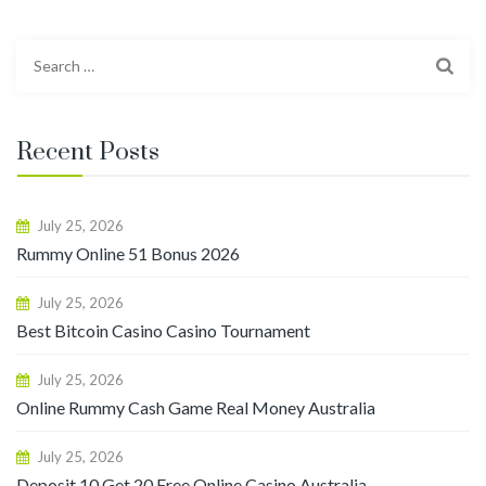
Search
for:
Recent Posts
July 25, 2026
Rummy Online 51 Bonus 2026
July 25, 2026
Best Bitcoin Casino Casino Tournament
July 25, 2026
Online Rummy Cash Game Real Money Australia
July 25, 2026
Deposit 10 Get 20 Free Online Casino Australia