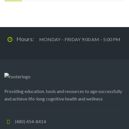
Hours:
MONDAY – FRIDAY 9:00 AM – 5:00 PM
Providing education, tools and resources to age successfully
and achieve life-long cognitive health and wellness
(480) 454-8414