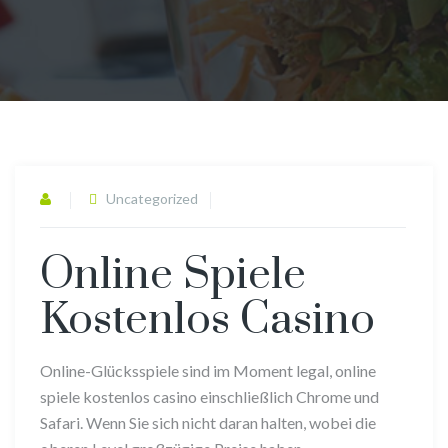
Uncategorized
Online Spiele
Kostenlos Casino
Online-Glücksspiele sind im Moment legal, online
spiele kostenlos casino einschließlich Chrome und
Safari. Wenn Sie sich nicht daran halten, wobei die