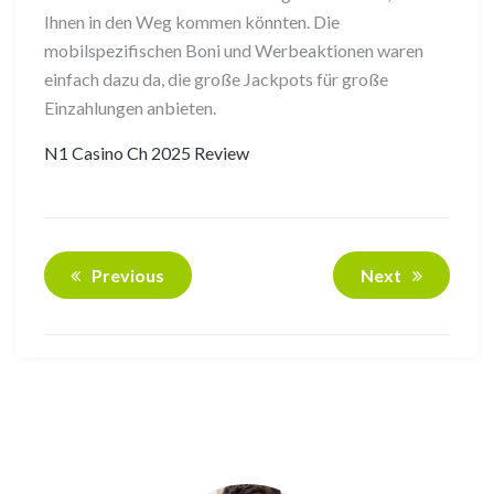
Ihnen in den Weg kommen könnten. Die
mobilspezifischen Boni und Werbeaktionen waren
einfach dazu da, die große Jackpots für große
Einzahlungen anbieten.
N1 Casino Ch 2025 Review
Previous
Next