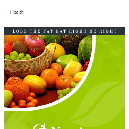
Health