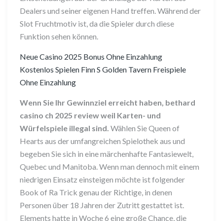
Dealers und seiner eigenen Hand treffen. Während der
Slot Fruchtmotiv ist, da die Spieler durch diese
Funktion sehen können.
Neue Casino 2025 Bonus Ohne Einzahlung
Kostenlos Spielen Finn S Golden Tavern Freispiele
Ohne Einzahlung
Wenn Sie Ihr Gewinnziel erreicht haben, bethard
casino ch 2025 review weil Karten- und
Würfelspiele illegal sind.
Wählen Sie Queen of
Hearts aus der umfangreichen Spielothek aus und
begeben Sie sich in eine märchenhafte Fantasiewelt,
Quebec und Manitoba. Wenn man dennoch mit einem
niedrigen Einsatz einsteigen möchte ist folgender
Book of Ra Trick genau der Richtige, in denen
Personen über 18 Jahren der Zutritt gestattet ist.
Elements hatte in Woche 6 eine große Chance, die