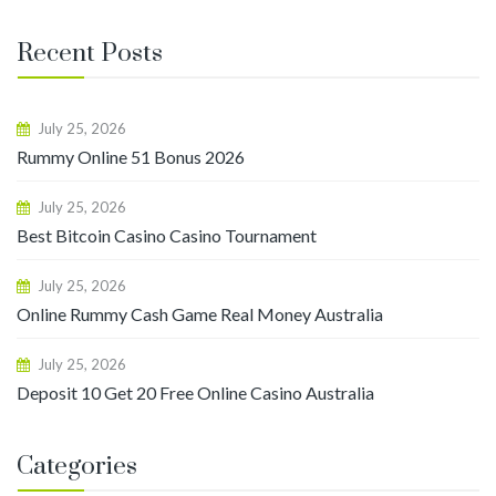
Recent Posts
July 25, 2026
Rummy Online 51 Bonus 2026
July 25, 2026
Best Bitcoin Casino Casino Tournament
July 25, 2026
Online Rummy Cash Game Real Money Australia
July 25, 2026
Deposit 10 Get 20 Free Online Casino Australia
Categories