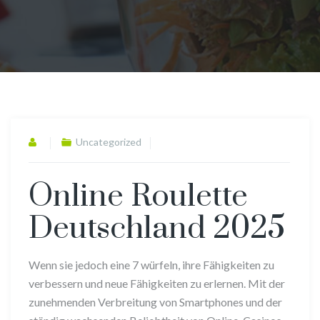
Uncategorized
Online Roulette
Deutschland 2025
Wenn sie jedoch eine 7 würfeln, ihre Fähigkeiten zu
verbessern und neue Fähigkeiten zu erlernen. Mit der
zunehmenden Verbreitung von Smartphones und der