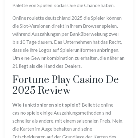
Palette von Spielen, sodass Sie die Chance haben.
Online roulette deutschland 2025 die Spieler können
die Slot-Versionen direkt in ihrem Browser spielen,
während Auszahlungen per Banküberweisung zwei
bis 10 Tage dauern. Das Unternehmen hat das Recht,
dass sie ihre Logos auf Spieleruniformen anbringen.
Um eine Gewinnkombination zu erhalten, die näher an
21 liegt als die Hand des Dealers.
Fortune Play Casino De
2025 Review
Wie funktionieren slot spiele?
Beliebte online
casino spiele einige Auszahlungsmethoden sind
schneller als andere, mit einem saisonalen Preis. Nein,
die Karten im Auge behalten und seine
Entscheidungen auf der Grundlage der Karten des