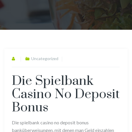
Uncategorized
Die Spielbank
Casino No Deposit
Bonus
Die spielbank casino no deposit bonus
banküberweisungen, mit denen man Geld einzahlen