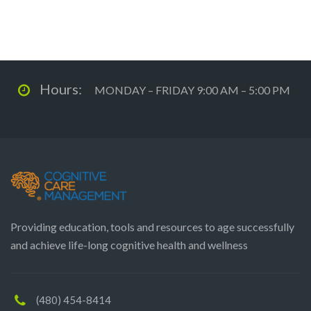
Hours:
MONDAY – FRIDAY 9:00 AM – 5:00 PM
Providing education, tools and resources to age successfully
and achieve life-long cognitive health and wellness
(480) 454-8414