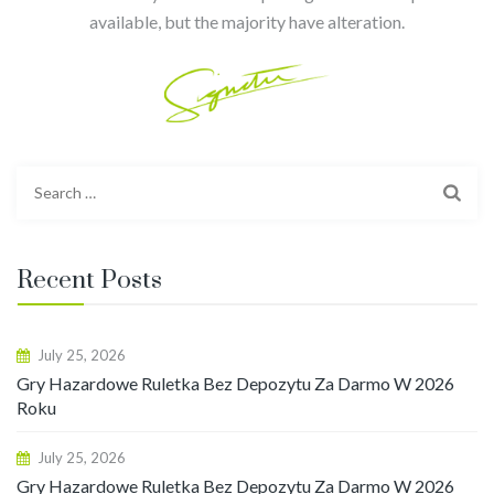
available, but the majority have alteration.
Search
for:
Recent Posts
July 25, 2026
Gry Hazardowe Ruletka Bez Depozytu Za Darmo W 2026
Roku
July 25, 2026
Gry Hazardowe Ruletka Bez Depozytu Za Darmo W 2026