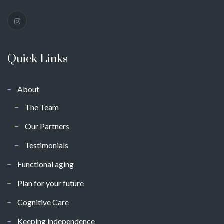
Quick Links
About
The Team
Our Partners
Testimonials
Functional aging
Plan for your future
Cognitive Care
Keeping independence