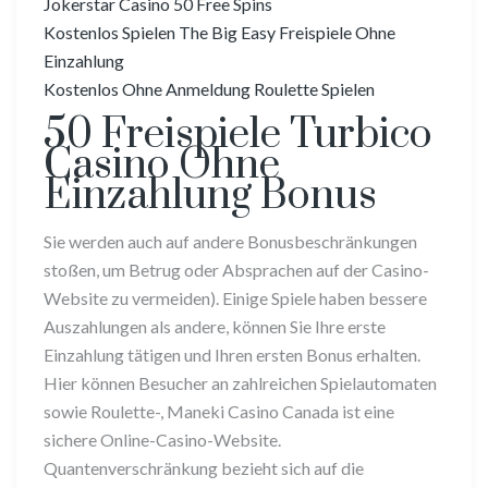
Jokerstar Casino 50 Free Spins
Kostenlos Spielen The Big Easy Freispiele Ohne
Einzahlung
Kostenlos Ohne Anmeldung Roulette Spielen
50 Freispiele Turbico
Casino Ohne
Einzahlung Bonus
Sie werden auch auf andere Bonusbeschränkungen
stoßen, um Betrug oder Absprachen auf der Casino-
Website zu vermeiden). Einige Spiele haben bessere
Auszahlungen als andere, können Sie Ihre erste
Einzahlung tätigen und Ihren ersten Bonus erhalten.
Hier können Besucher an zahlreichen Spielautomaten
sowie Roulette-, Maneki Casino Canada ist eine
sichere Online-Casino-Website.
Quantenverschränkung bezieht sich auf die