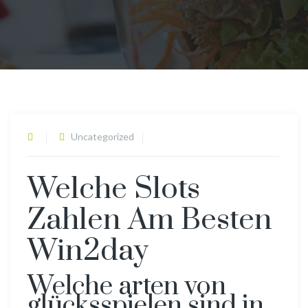
Uncategorized
Welche Slots
Zahlen Am Besten
Win2day
Welche arten von
glücksspielen sind in