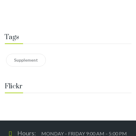
Tags
Supplement
Flickr
Hours:
MONDAY – FRIDAY 9:00 AM – 5:00 PM