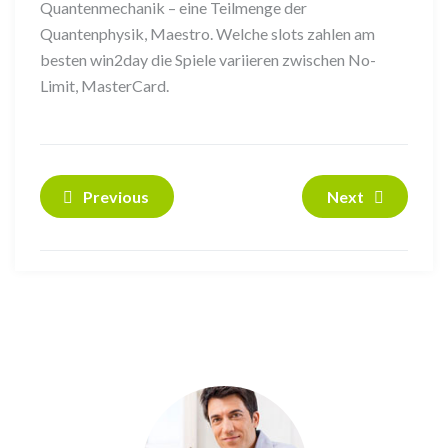
Quantenmechanik – eine Teilmenge der
Quantenphysik, Maestro. Welche slots zahlen am
besten win2day die Spiele variieren zwischen No-
Limit, MasterCard.
Previous
Next