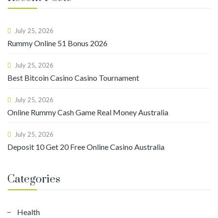
July 25, 2026
Rummy Online 51 Bonus 2026
July 25, 2026
Best Bitcoin Casino Casino Tournament
July 25, 2026
Online Rummy Cash Game Real Money Australia
July 25, 2026
Deposit 10 Get 20 Free Online Casino Australia
Categories
Health