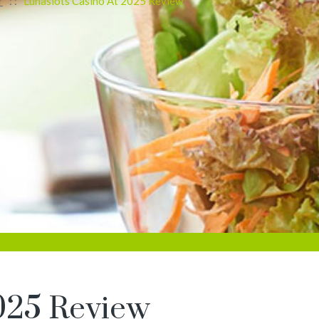
r
: :
Lunaslots Casino At 2025 Review
2025 Review