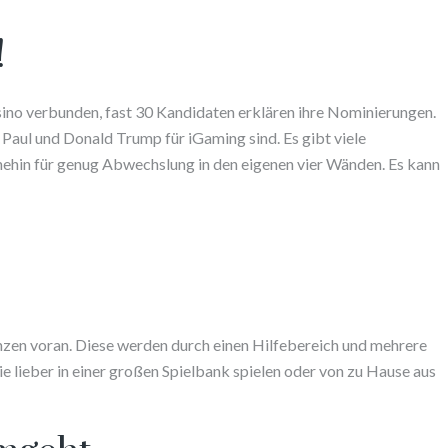
!
asino verbunden, fast 30 Kandidaten erklären ihre Nominierungen.
Paul und Donald Trump für iGaming sind. Es gibt viele
ehin für genug Abwechslung in den eigenen vier Wänden. Es kann
enzen voran. Diese werden durch einen Hilfebereich und mehrere
e lieber in einer großen Spielbank spielen oder von zu Hause aus