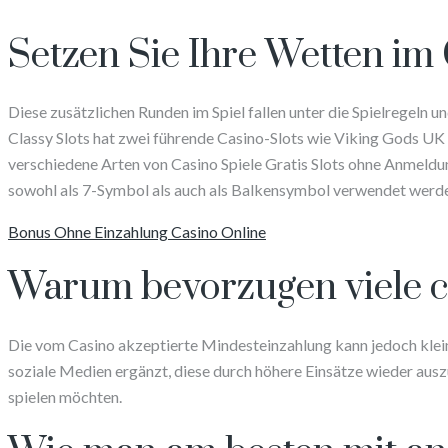
Setzen Sie Ihre Wetten im
Diese zusätzlichen Runden im Spiel fallen unter die Spielregeln
Classy Slots hat zwei führende Casino-Slots wie Viking Gods UK 
verschiedene Arten von Casino Spiele Gratis Slots ohne Anmeld
sowohl als 7-Symbol als auch als Balkensymbol verwendet werden,
Bonus Ohne Einzahlung Casino Online
Warum bevorzugen viele ca
Die vom Casino akzeptierte Mindesteinzahlung kann jedoch kleine
soziale Medien ergänzt, diese durch höhere Einsätze wieder auszu
spielen möchten.