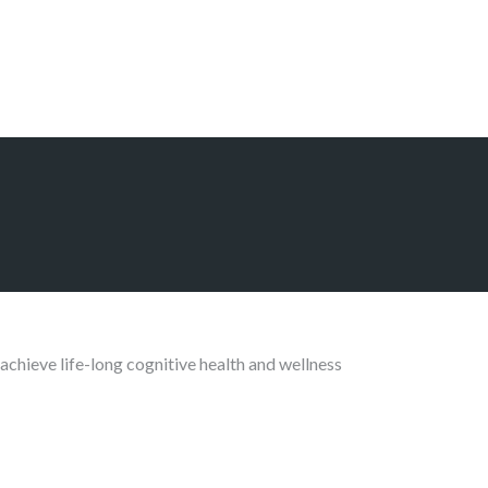
achieve life-long cognitive health and wellness