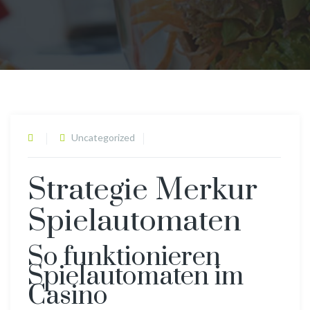
Uncategorized
Strategie Merkur
Spielautomaten
So funktionieren
Spielautomaten im
Casino