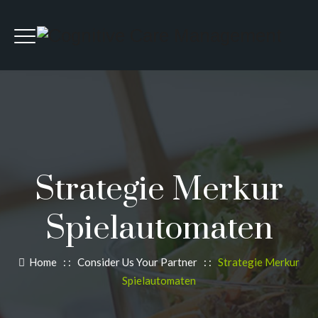
Strategie Merkur
Spielautomaten
Home
: :
Consider Us Your Partner
: :
Strategie Merkur
Spielautomaten