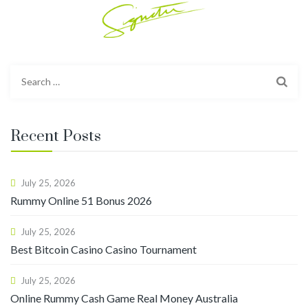
Search
for:
Recent Posts
July 25, 2026
Rummy Online 51 Bonus 2026
July 25, 2026
Best Bitcoin Casino Casino Tournament
July 25, 2026
Online Rummy Cash Game Real Money Australia