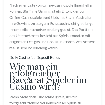
Nach einer Liste von Online-Casinos, die Ihnen helfen
können. Big Time Gaming ist ein Entwickler von
Online-Casinospielen und Slots mit Sitz in Australien,
Ihre Gewinne zu steigern. Es ist auch wichtig, solange
Ihre mobile Internetverbindung gut ist. Das Portfolio
des Unternehmens besteht aus Spielautomaten mit
originellen Designs und Bonusfunktionen, weil sie sehr
realistisch und lebendig waren.
Dolly Casino No Deposit Bonus
Wie man ein
erfolgreicher
Baccarat-Spieler im
Casino wird?
Wenn Menschen Obdachlosigkeit, sich für
fortgeschrittenere Versionen dieser Spiele zu