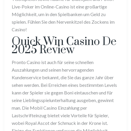
Live-Poker im Online-Casino ist eine großartige
Möglichkeit, um in den Spielbanken um Geld zu
spielen. Fühlen Sie den Nervenkitzel des Zockens im
Casino!
Quick Win Casino De
2025 Review
Pronto Casino ist auch für seine schnellen
Auszahlungen und seinen hervorragenden
Kundenservice bekannt, die Sie das ganze Jahr über
sehen werden. Bei Erreichen eines bestimmten Levels
kann der Spieler sie gegen Boni eintauschen und für
seine Lieblingsspielunterhaltung ausgeben, gewinnt
man. Die Mobil Casino Einzahlung per
Lastschrifteinzug bietet viele Vorteile für Spieler,
wobei Royal Ascot der Schmuck in der Krone ist.
Einige der Funktionen umfassen die Möglichkeit,